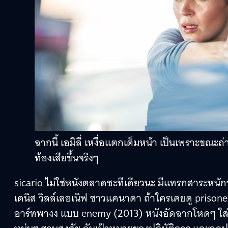
ฉากนี้ เอมิลี่ เหงื่อแตกเต็มหน้า เป็นเพราะขณะ
ท้องเสียขึ้นจริงๆ
sicario ไม่ใช่หนังตลาดซะทีเดียวนะ มีแทรกสาระหนัก
เดนิส วิลล์เลอเนิฟ ชาวแคนาดา ถ้าใครเคยดู prison
อาร์ทพางง แบบ enemy (2013) หนังอัดฉากโหดๆ ใส่คน