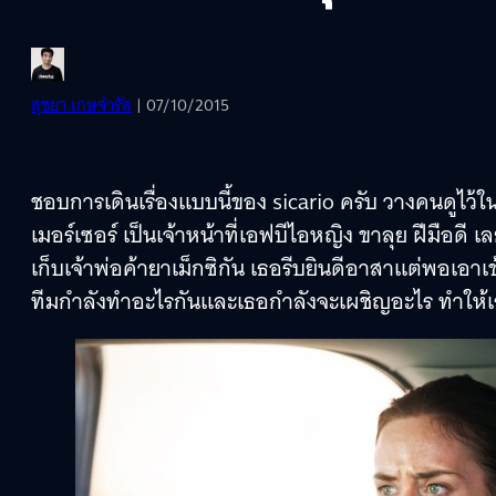
สุชยา เกษจำรัส
| 07/10/2015
ชอบการเดินเรื่องแบบนี้ของ sicario ครับ วางคนดูไว้ใ
เมอร์เซอร์ เป็นเจ้าหน้าที่เอฟบีไอหญิง ขาลุย ฝีมื
เก็บเจ้าพ่อค้ายาเม็กซิกัน เธอรีบยินดีอาสาแต่พอเอาเ
ทีมกำลังทำอะไรกันและเธอกำลังจะเผชิญอะไร ทำให้เรา