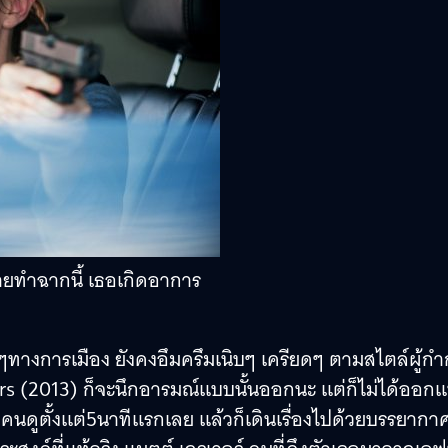
ถ่ายทำฉากนี้ เธอเกิดอาการ
ๆทางการเมือง ยังคงอึมครึมเนิบๆ เครียดๆ ตามสไตล์ผู้กำ
ers (2013) ก็จะนึกอารมณ์แบบนั้นออกนะ แต่ก็ไม่ได้ออก
ดูตั้งแต่5นาทีแรกเลย แล้วก็เดินเรื่องไปด้วยบรรยากา