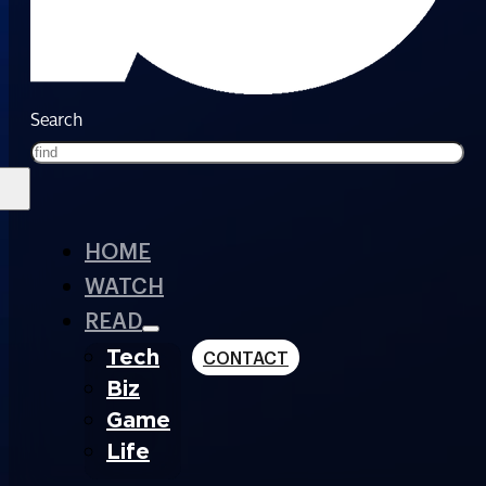
Search
HOME
WATCH
READ
Tech
CONTACT
Biz
Game
Life