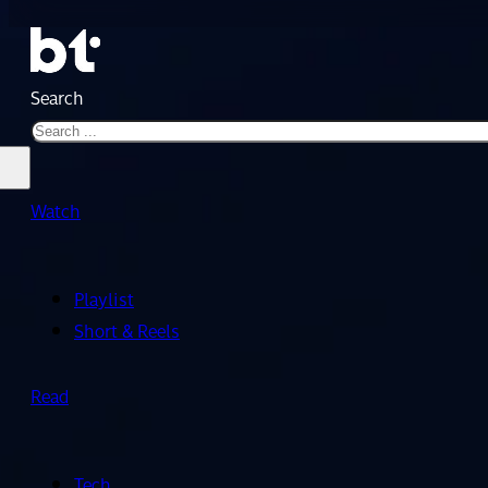
Search
Watch
Playlist
Short & Reels
Read
Tech