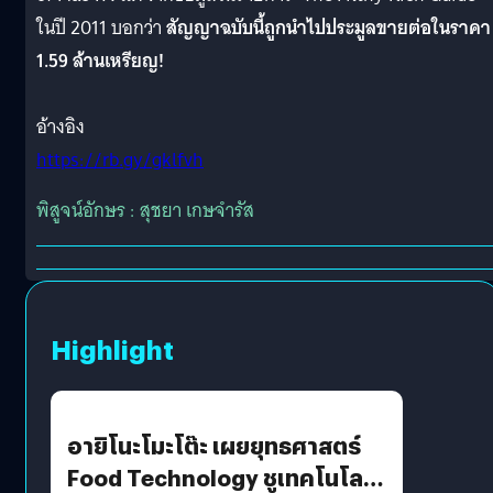
ในปี 2011 บอกว่า
สัญญาฉบับนี้ถูกนำไปประมูลขายต่อในราคา
1.59 ล้านเหรียญ!
อ้างอิง
https://rb.gy/gklfvh
พิสูจน์อักษร : สุชยา เกษจำรัส
Highlight
อายิโนะโมะโต๊ะ เผยยุทธศาสตร์
Food Technology ชูเทคโนโลยี