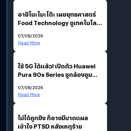
อายิโนะโมะโต๊ะ เผยยุทธศาสตร์
Food Technology ชูเทคโนโลยี
“AminoScience” เจาะอินไซต์ผู้
07/08/2026
บริโภคและ B2B
Read More
ใช้ 5G ได้แล้ว! เปิดตัว Huawei
Pura 90s Series ชูกล้องซูม
200 MP ในรุ่นท็อป
07/08/2026
Read More
ไม่ได้ถูกยิง ก็อาจมีบาดแผล
เข้าใจ PTSD หลังเหตุร้าย