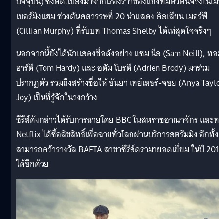
ปัจจุบัน) ซึ่งดัดแปลงมาจากเรื่องราวของแก๊งที่มีตัวตนจริงในเม
เบอร์มิงแฮม ช่วงต้นศตวรรษที่ 20 นำแสดง คิลเลียน เมอร์ฟี
(Cillian Murphy) ที่รับบท Thomas Shelby ได้เท่สุดใจจริงๆ
นอกจากนี้ยังได้นักแสดงชื่อดังอย่าง แซม นีล (Sam Neill), ทอ
ฮาร์ดี (Tom Hardy) และ อดัม โบรดี (Adrien Brody) มาร่วม
ปรากฏตัว รวมถึงสร้างชื่อให้ อันยา เทย์เลอร์-จอย (Anya Tayl
Joy) เป็นที่รู้จักในวงกว้าง
ซีรีส์ดังกล่าวได้รับการฉายโดย BBC ในสหราชอาณาจักร และ
Netflix ได้ซื้อลิขสิทธิ์เพื่อฉายทั่วโลกผ่านบริการสตรีมมิง อีกทั้ง
สามารถคว้ารางวัล BAFTA สาขาซีรีส์ดรามายอดเยี่ยม ในปี 20
ได้อีกด้วย