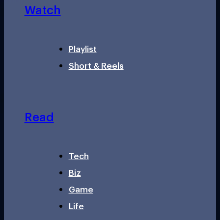
Watch
Playlist
Short & Reels
Read
Tech
Biz
Game
Life