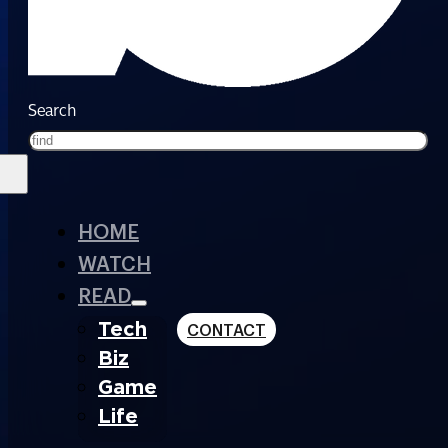
Search
HOME
WATCH
READ
Tech
CONTACT
Biz
Game
Life