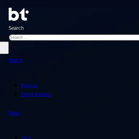
Search
Watch
Playlist
Short & Reels
Read
Tech