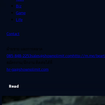
Biz
Game
Life
Contact
ฝ่ายขาย และการตลาด
085-848-2253
sales@shownolimit.com
http://m.me/beart
สมัครงาน/ฝึกงาน ติดต่อได้ที่
hr-ga@shownolimit.com
Read