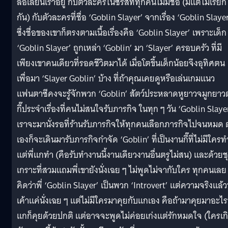
ล้อเลียนเราอยู่ กับตัวละครในซีรีส์ที่ทุกคนไม่มีชื่อ (มีแต่ไม่เรียก
กัน) กับตัวละครที่ชื่อ ‘Goblin Slayer’ จากเรื่อง ‘Goblin Slaye
ซึ่งชื่อของเขาก็ตรงตามเนื้อเรื่องคือ ‘Goblin Slayer’ เพราะเด็ก
‘Goblin Slayer’ ถูกเหล่า ‘Goblin’ มา ‘Slayer’ ครอบครัว ที่มี
เพียงเขาคนเดียวที่รอดชีวิตมาได้ เมื่อโตขึ้นเด็กน้อยจึงอุทิศตน
เพื่อมา ‘Slayer Goblin’ บ้าง ที่ถ้าคุณเคยดูหรือเล่นเกมแนว
แฟนตาซีคงจะรู้จักพวก ‘Goblin’ สัตว์ประหลาดหูยาวจมูกยาวต
กี๊ประจำเรื่องที่คนไม่สนใจรับภารกิจ ในทุก ๆ วัน ‘Goblin Slaye
เราจะมานั่งรอที่ร้านรับภารกิจให้ทุกคนเลือกภารกิจไปจนหมด ต
เองก็จะเดินมารับภารกิจกำจัด ‘Goblin’ ที่เป็นงานกี๊ที่ไม่มีใครท
แต่พี่แกทำ (คือรับทำงานนี้งานเดียวงานอื่นตรูไม่สน) และด้วยช
เกราะที่สวมแถมพี่เขายังนั่งเฉย ๆ ไม่พูดไม่จากับใคร ทุกคนเลย
คิดว่าพี่ ‘Goblin Slayer’ เป็นพวก ‘Introvert’ แต่ความจริงแล้วพ
เค้าแค่นั่งเฉย ๆ แต่ไม่มีใครมาคุยกับแกเอง คือถ้ามาคุยมาอะไรพ
แกก็คุยด้วยปกติ แต่อาจจะพูดไม่ค่อยเก่งแต่รักหมดใจ (ใครเก