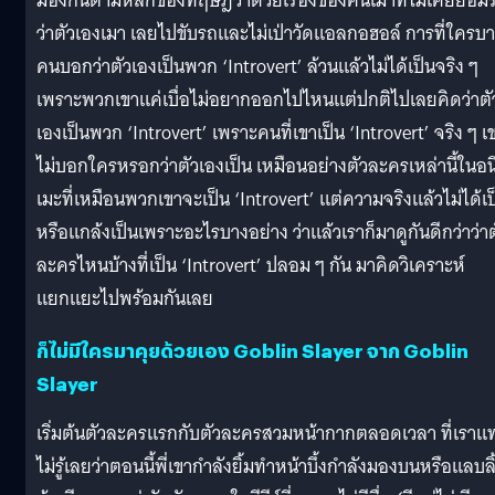
มองกันตามหลักของทฤษฎีว่าด้วยเรื่องของคนเมาที่ไม่เคยยอมร
ว่าตัวเองเมา เลยไปขับรถและไม่เป่าวัดแอลกอฮอล์ การที่ใครบ
คนบอกว่าตัวเองเป็นพวก ‘Introvert’ ล้วนแล้วไม่ได้เป็นจริง ๆ
เพราะพวกเขาแค่เบื่อไม่อยากออกไปไหนแต่ปกติไปเลยคิดว่าตั
เองเป็นพวก ‘Introvert’ เพราะคนที่เขาเป็น ‘Introvert’ จริง ๆ เ
ไม่บอกใครหรอกว่าตัวเองเป็น เหมือนอย่างตัวละครเหล่านี้ในอน
เมะที่เหมือนพวกเขาจะเป็น ‘Introvert’ แต่ความจริงแล้วไม่ได้เป
หรือแกล้งเป็นเพราะอะไรบางอย่าง ว่าแล้วเราก็มาดูกันดีกว่าว่าต
ละครไหนบ้างที่เป็น ‘Introvert’ ปลอม ๆ กัน มาคิดวิเคราะห์
แยกแยะไปพร้อมกันเลย
ก็ไม่มีใครมาคุยด้วยเอง Goblin Slayer จาก Goblin
Slayer
เริ่มต้นตัวละครแรกกับตัวละครสวมหน้ากากตลอดเวลา ที่เราแ
ไม่รู้เลยว่าตอนนี้พี่เขากำลังยิ้มทำหน้าบึ้งกำลังมองบนหรือแลบลิ