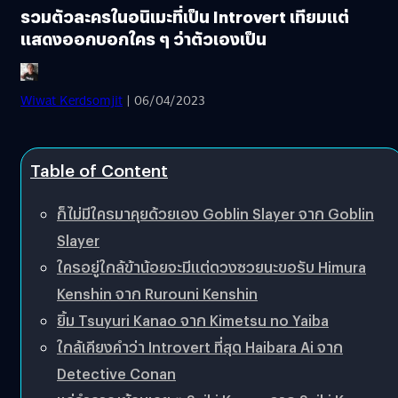
รวมตัวละครในอนิเมะที่เป็น Introvert เทียมแต่
แสดงออกบอกใคร ๆ ว่าตัวเองเป็น
Wiwat Kerdsomjit
| 06/04/2023
Table of Content
ก็ไม่มีใครมาคุยด้วยเอง Goblin Slayer จาก Goblin
Slayer
ใครอยู่ใกล้ข้าน้อยจะมีแต่ดวงซวยนะขอรับ Himura
Kenshin จาก Rurouni Kenshin
ยิ้ม Tsuyuri Kanao จาก Kimetsu no Yaiba
ใกล้เคียงคำว่า Introvert ที่สุด Haibara Ai จาก
Detective Conan