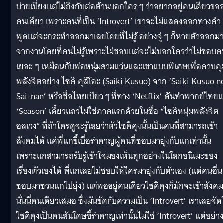
บ่ายเบี่ยงแต่ไม่ถึงกับต่อต้านบอกใคร ๆ ว่าอยากอยู่คนเดียวขออย
คนเดียว เพราะคนที่เป็น ‘Introvert’ เขาจะไม่แสดงออกทางคำ
พูดแต่จะกระทำออกมาเลยโดยที่ไม่รู้ อย่างจู่ ๆ ก็หายตัวออกม
จากงานโดยที่คนไม่รู้เพราะไม่ชอบแต่จะไม่บอกใครว่าไม่ชอบค
เยอะ ๆ เหมือนกับพ่อหนุ่มสวมแว่นและเขาแบบพิเศษเพื่อควบคุ
พลังจิตอย่าง ไซคิ คุสึโอะ (Saiki Kusuo) จาก ‘Saiki Kusuo n
Sai-nan’ หรือชื่อไทยเบียว ๆ ที่ทาง ‘Netflix’ ดันทำพากย์ไทยแ
‘Season’ เดี๋ยวแถวไม่ใช่ภาคแรกด้วยในชื่อ “ไซคิหนุ่มพลังจิต
อลเวง” ที่ถ้าใครดูจะรู้เลยว่าตัวไซคิคุงนั้นเป็นคนที่สามารถเข้า
สังคมได้ แค่พี่แกขี้เบื่อรำคาญผู้คนที่ชอบมายุ่งกับแกเท่านั้น
เพราะแกสามารถรับรู้เข้าใจมองเห็นทุกอย่างในโลกอนิเมะของ
เรื่องตัวเองได้ พี่แกเลยไม่ชอบให้ใครมายุ่งกับตัวเอง (แต่คนอื่น
ชอบมาชวนแกไปยุ่ง) แต่พออยู่คนเดียวไซคิคุงก็มักจะเข้าสังค
นั่นนี่คนเดียวเสมอ ซึ่งมันขัดกับความเป็น ‘Introvert’ เราเลยจัด
ไซคิคุงเป็นคนสันโดษขี้รำคาญเท่านั้นไม่ใช่ ‘Introvert’ แต่อย่า