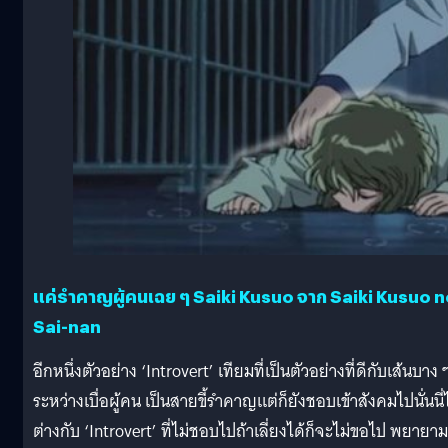
แค่รำคาญผู้คนเฉย ๆ Saiki Kusuo จาก Saiki Kusuo 
Sai-nan
อีกหนึ่งตัวอย่าง ‘Introvert’ เทียมที่เป็นตัวอย่างที่ดีกับเส้นบาง 
ระหว่างเบื่อผู้คน เป็นสายขี้รำคาญแต่ก็ยังชอบเข้าสังคมไปนั่นนี่
ต่างกับ ‘Introvert’ ที่ไม่ชอบไปถ้าเลี่ยงได้ก็จะไม่ขอไป พยายาม