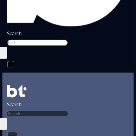
Search
Search