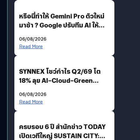
หรือนี่ทำให้ Gemini Pro ตัวใหม่
มาช้า ? Google ปรับทีม AI ให้
Demis Hassabis ลุยพัฒนา
06/08/2026
AGI
Read More
SYNNEX โชว์กำไร Q2/69 โต
18% ลุย AI–Cloud–Green
Energy สร้างฐาน Recurring
06/08/2026
Revenue เร่งเครื่อง New
Read More
Growth Engine พร้อมจ่าย
ปันผล 0.10 บาท/หุ้น
ครบรอบ 6 ปี สำนักข่าว TODAY
เปิดเวทีใหญ่ SUSTAIN CITY: