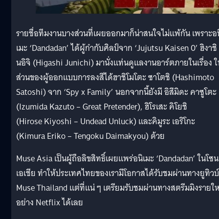
รายชื่อทีมงานบางส่วนที่เผยออกมาก็น่าสนใจไม่แพ้กัน เพราะอน
เมะ ‘Dandadan’ ได้ผู้กำกับศิลป์จาก ‘Jujutsu Kaisen 0’ ฮิงาชิ 
นอิจิ (Higashi Junichi) มานั่งแท่นดูแลงานอาร์ตภายในเรื่อง ใ
ส่วนของผู้ออกแบบการลงสีได้ฮาชิโมโตะ ซาโตชิ (Hashimoto
Satoshi) จาก ‘Spy x Family’ นอกจากนี้ยังมี อิสึมิดะ คาซูโตะ
(Izumida Kazuto – Great Pretender), ฮิโรเสะ คิโยชิ
(Hirose Kiyoshi – Undead Unluck) และคิมูระ เอริโกะ
(Kimura Eriko – Tengoku Daimakyou) ด้วย
Muse Asia เป็นผู้ถือลิขสิทธิ์เผยแพร่อนิเมะ ‘Dandadan’ ในโซน
เอเชีย ทำให้ประเทศไทยของเรามีโอกาสได้รับชมผ่านทางยูทิวบ์
Muse Thailand แต่ที่แน่ ๆ เตรียมรับชมผ่านทางสตรีมมิงรายใ
อย่าง Netflix ได้เลย