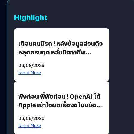
Highlight
เตือนคนมีรถ ! หลังข้อมูลส่วนตัว
หลุดครบชุด หวั่นมิจชาชีพ
สวมรอย ล่าสุดพบแล้วเกิดจาก
06/08/2026
รหัสผ่านหลุด ไม่ใช่แฮ็กเกอร์
Read More
ฟังก่อน พี่ฟังก่อน ! OpenAI โต้
Apple เข้าใจผิดเรื่องขโมยข้อมูล
อีกฝั่งไม่ตอบโต้ แต่ฟ้องต่อ
06/08/2026
Read More