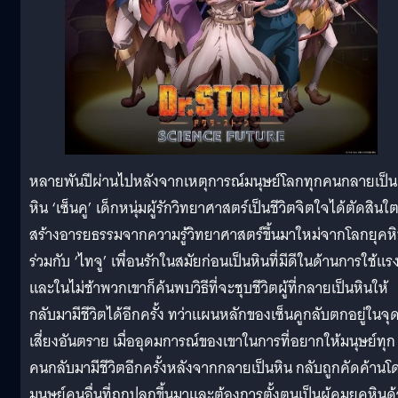
หลายพันปีผ่านไปหลังจากเหตุการณ์มนุษย์โลกทุกคนกลายเป็น
หิน ‘เซ็นคู’ เด็กหนุ่มผู้รักวิทยาศาสตร์เป็นชีวิตจิตใจได้ตัดสินใ
สร้างอารยธรรมจากความรู้วิทยาศาสตร์ขึ้นมาใหม่จากโลกยุคห
ร่วมกับ ‘ไทจู’ เพื่อนรักในสมัยก่อนเป็นหินที่มีดีในด้านการใช้แร
และในไม่ช้าพวกเขาก็ค้นพบวิธีที่จะชุบชีวิตผู้ที่กลายเป็นหินให้
กลับมามีชีวิตได้อีกครั้ง ทว่าแผนหลักของเซ็นคูกลับตกอยู่ในจุดท
เสี่ยงอันตราย เมื่ออุดมการณ์ของเขาในการที่อยากให้มนุษย์ทุก
คนกลับมามีชีวิตอีกครั้งหลังจากกลายเป็นหิน กลับถูกคัดค้านโ
มนุษย์คนอื่นที่ถูกปลุกขึ้นมาและต้องการตั้งตนเป็นผู้คุมยุคหินด