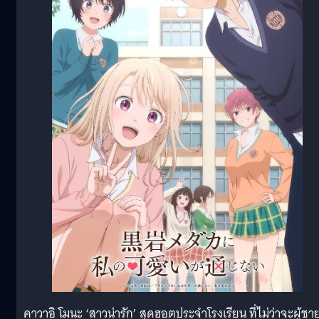
คาวาอิ โมนะ ‘สาวน่ารัก’ สุดฮอตประจำโรงเรียน ที่ไม่ว่าจะผู้ชา