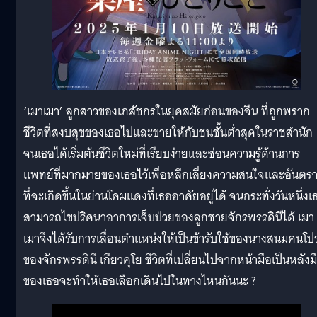
‘เมาเมา’ ลูกสาวของเภสัชกรในยุคสมัยก่อนของจีน ที่ถูกพราก
ชีวิตที่สงบสุขของเธอไปและขายให้กับชนชั้นต่ำสุดในราชสำนัก
จนเธอได้เริ่มต้นชีวิตใหม่ที่เรียบง่ายและซ่อนความรู้ด้านการ
แพทย์ที่มากมายของเธอไว้เพื่อหลีกเลี่ยงความสนใจและอันตร
ที่จะเกิดขึ้นในย่านโคมแดงที่เธออาศัยอยู่ได้ จนกระทั่งวันหนึ่งเ
สามารถไขปริศนาอาการเจ็บป่วยของลูกชายจักรพรรดินีได้ เมา
เมาจึงได้รับการเลื่อนตำแหน่งให้เป็นข้ารับใช้ของนางสนมคนโ
ของจักรพรรดินี เกียวคุโย ชีวิตที่เปลี่ยนไปจากหน้ามือเป็นหลังม
ของเธอจะทำให้เธอเลือกเดินไปในทางไหนกันนะ ?