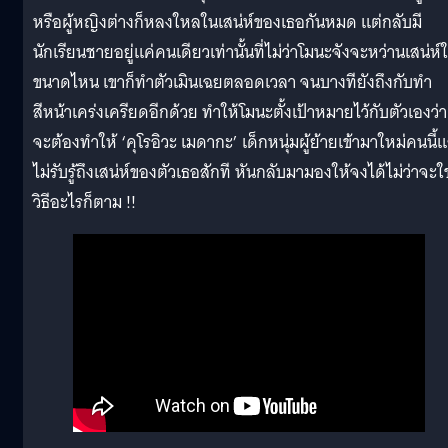
หรือผู้หญิงต่างก็หลงใหลในเสน่ห์ของเธอกันหมด แต่กลับมี
นักเรียนชายอยู่แค่คนเดียวเท่านั้นที่ไม่ว่าโมนะจังจะหว่านเสน่ห์ใ
ขนาดไหน เขาก็ทำตัวเมินเฉยตลอดเวลา จนบางทียังถึงกับทำ
สีหน้าเคร่งเครียดอีกด้วย ทำให้โมนะตั้งเป้าหมายไว้กับตัวเองว่า
จะต้องทำให้ ‘คุโรอิวะ เมดากะ’ เด็กหนุ่มผู้ย้ายเข้ามาใหม่คนนี้
ไม่รับรู้ถึงเสน่ห์ของตัวเธอสักที หันกลับมามองให้จงได้ไม่ว่าจะใช
วิธีอะไรก็ตาม !!