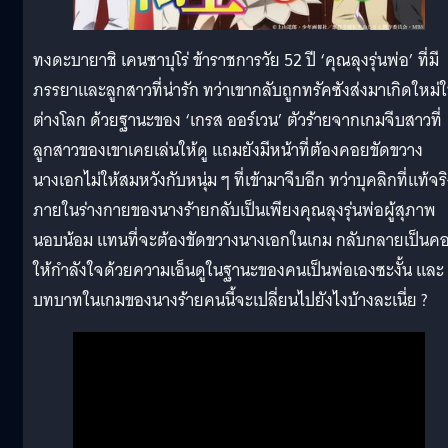
ทงดะบายาชิ เคนซาบุโร่ ข้าราชการวัย 52 ปี ‘คุณลุงรุ่นพ่อ’ ที่มี
ภรรยาและลูกสาวที่น่ารัก ทว่าเขากลับถูกทรัคซังส่งมาเกิดใหม่
ต่างโลก ด้วยฐานะของ ‘เกรส ออร์เวน’ ตัวร้ายจากเกมจีบสาวที่
ลูกสาวของเขาเคยเล่นให้ดู แถมยังมีหน้าที่ต้องคอยขัดขวาง
นางเอกไม่ให้สมหวังกับหนุ่ม ๆ ที่เข้ามาจีบอีก ทว่าบุคลิกที่แท้จร
ภายในร่างกายของนางร้ายกลับเป็นเพียงคุณลุงรุ่นพ่อผู้สุภาพ
นอบน้อม แทนที่จะต้องขัดขวางนางเอกในเกม กลับกลายเป็นค
ให้กำลังใจด้วยความเอ็นดูในฐานะของคนเป็นพ่อเองซะงั้น และ
บทบาทในเกมของนางร้ายคนนี้จะเปลี่ยนไปยังไงบ้างละเนี่ย ?