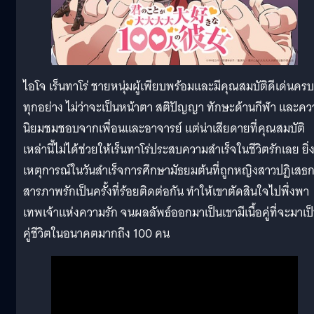
ไอโจ เร็นทาโร่ ชายหนุ่มผู้เพียบพร้อมและมีคุณสมบัติดีเด่นครบ
ทุกอย่าง ไม่ว่าจะเป็นหน้าตา สติปัญญา ทักษะด้านกีฬา และค
นิยมชมชอบจากเพื่อนและอาจารย์ แต่น่าเสียดายที่คุณสมบัติ
เหล่านี้ไม่ได้ช่วยให้เร็นทาโร่ประสบความสำเร็จในชีวิตรักเลย ยิ่
เหตุการณ์ในวันสำเร็จการศึกษามัธยมต้นที่ถูกหญิงสาวปฏิเสธ
สารภาพรักเป็นครั้งที่ร้อยติดต่อกัน ทำให้เขาตัดสินใจไปพึ่งพา
เทพเจ้าแห่งความรัก จนผลลัพธ์ออกมาเป็นเขามีเนื้อคู่ที่จะมาเป
คู่ชีวิตในอนาคตมากถึง 100 คน