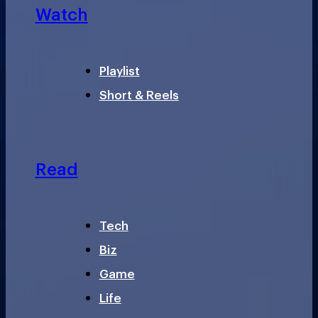
Watch
Playlist
Short & Reels
Read
Tech
Biz
Game
Life