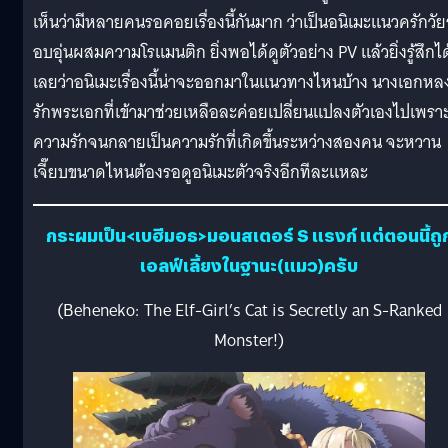
เห็นว่ามีหลายคนรอคอยเรื่องนี้กันมาก ว่าเป็นอนิเมะแนวครักวัยร
อบอุ่นผสมความโรแมนติก ยิ่งพอได้ดูตัวอย่าง PV แล้วยิ่งรู้สึกได
เลยว่าอนิเมะเรื่องนี้น่าจะออกมาในแนวทางไหนบ้าง นางเอกหล
รักพระเอกที่เข้ามาช่วยเหลือละค่อยเปลี่ยนแปลงตัวเองไปเพรา
ความรักจนกลายเป็นความรักที่เกิดขึ้นระหว่างสองคน จะหวาน
เจี๊ยบขนาดไหนต้องรอดูอนิเมะตัวจริงอีกทีละแหละ
กระผมเป็น<เบฮีมอธ>มอนสเตอร์ S แรงก์ แต่ตอนนี้ถู
เอลฟ์เลี้ยงในฐานะ(แมว)ครับ
(Beheneko: The Elf-Girl’s Cat is Secretly an S-Ranked
Monster!)