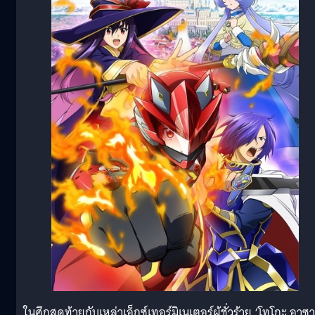
ในศึกสุดท้ายกับเหล่าเอ็กซ์เทอร์มิเนเตอร์ผู้ชั่วร้าย ‘โทโกะ อาซา