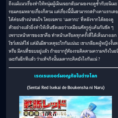
ถึงแม้แนวเรื่องทำให้หนุ่มผู้เมินเฉยกลับมามองจะดูซ้ำกับอนิเมะ
รอมคอมหลายเรื่องก็ตาม แต่เรื่องนี้นั้นสามารถสร้างคาแรกเตอ
ได้ค่อนข้างน่าสนใจ โดยเฉพาะ ‘เมดากะ’ ที่หลังจากได้ลองดู
ตัวอย่างแล้วยิ่งทำให้เห็นชัดเลยว่าเหมือนศัตรูคู่แค้นกันชัด ๆ
เพราะหน้าตาของเขาคือ ทำหน้าเครียดทุกครั้งที่ได้เห็นนางเอก
โชว์เสน่ห์ใส่ แต่มันมีสาเหตุอะไรกันแน่นะ เขาเกลียดผู้หญิงงั้น
หรือ มีคนที่ชอบอยู่แล้ว ถ้าอยากรู้ต้องรอติดตามความจริงในอน
เมะกันอีกทีแล้ว ว่าแท้จริงนั้นเมดากะคิดยังไงกันแน่ ?
เรดเรนเจอร์ผจญภัยในต่างโลก
(Sentai Red Isekai de Boukensha ni Naru)