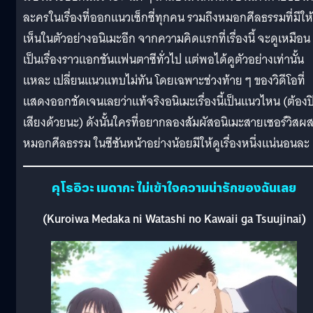
ละครในเรื่องที่ออกแนวเซ็กซี่ทุกคน รวมถึงหมอกศีลธรรมที่มีให้
เห็นในตัวอย่างอนิเมะอีก จากความคิดแรกที่เรื่องนี้ จะดูเหมือน
เป็นเรื่องราวแอกชันแฟนตาซีทั่วไป แต่พอได้ดูตัวอย่างเท่านั้น
แหละ เปลี่ยนแนวแทบไม่ทัน โดยเฉพาะช่วงท้าย ๆ ของวิดีโอที่
แสดงออกชัดเจนเลยว่าแท้จริงอนิเมะเรื่องนี้เป็นแนวไหน (ต้องป
เสียงด้วยนะ) ดังนั้นใครที่อยากลองสัมผัสอนิเมะสายเซอร์วิสผ
หมอกศีลธรรม ในซีซันหน้าอย่างน้อยมีให้ดูเรื่องหนึ่งแน่นอนละ
คุโรอิวะ เมดากะ ไม่เข้าใจความน่ารักของฉันเลย
(Kuroiwa Medaka ni Watashi no Kawaii ga Tsuujinai)