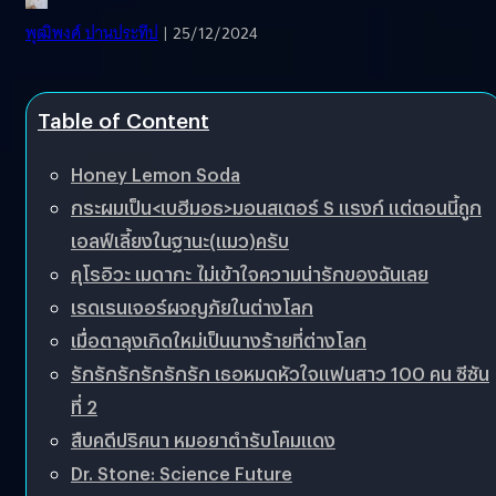
พุฒิพงศ์ ปานประทีป
| 25/12/2024
Table of Content
Honey Lemon Soda
กระผมเป็น<เบฮีมอธ>มอนสเตอร์ S แรงก์ แต่ตอนนี้ถูก
เอลฟ์เลี้ยงในฐานะ(แมว)ครับ
คุโรอิวะ เมดากะ ไม่เข้าใจความน่ารักของฉันเลย
เรดเรนเจอร์ผจญภัยในต่างโลก
เมื่อตาลุงเกิดใหม่เป็นนางร้ายที่ต่างโลก
รักรักรักรักรักรัก เธอหมดหัวใจแฟนสาว 100 คน ซีซัน
ที่ 2
สืบคดีปริศนา หมอยาตำรับโคมแดง
Dr. Stone: Science Future