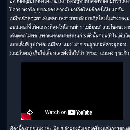
อัศวินมนุษย์คนนึงได้ตายในการต่อสู้ทำศึกสงครามกับพวกเหล่
ปีศาจ ทว่าวิญญาณของเขากลับมาเกิดใหม่อีกครั้งนึง แต่ดัน
เหมือนโชคชะตาเล่นตลก เพราะเขากลับมาเกิดใหม่ในร่างของม
อนสเตอร์ที่แข็งแกร่งที่สุดในโลกอย่าง ‘เบฮีมอธ’ และโชคชะตา
เล่นตลกไม่พอ เพราะมอนสเตอร์แรงก์ S ตัวนั้นตอนยังไม่เติบโต
แบบเต็มที่ รูปร่างจะเหมือน ‘แมว’ มาก จนถูกเอลฟ์สาวสุดสวย
(และโนตม) เก็บไปเลี้ยงและตั้งชื่อให้ว่า ‘ทามะ’ แบบงง ๆ ซะงั้น
เรื่องนี้จะออกแนว 18+ นิด ๆ ถ้าลองสังเกตเครื่องแต่งกายของต