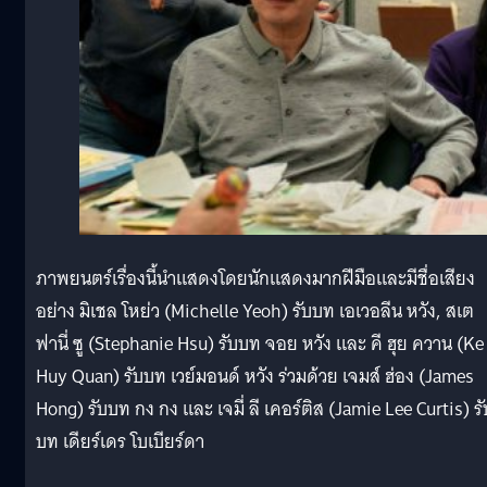
ภาพยนตร์เรื่องนี้นำแสดงโดยนักแสดงมากฝีมือและมีชื่อเสียง
อย่าง มิเชล โหย่ว (Michelle Yeoh) รับบท เอเวอลีน หวัง, สเต
ฟานี่ ซู (Stephanie Hsu) รับบท จอย หวัง และ คี ฮุย ควาน (Ke
Huy Quan) รับบท เวย์มอนด์ หวัง ร่วมด้วย เจมส์ ฮ่อง (James
Hong) รับบท กง กง และ เจมี่ ลี เคอร์ติส (Jamie Lee Curtis) รั
บท เดียร์เดร โบเบียร์ดา