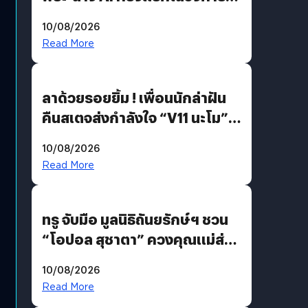
บันเทิงไทย !
10/08/2026
Read More
ลาด้วยรอยยิ้ม ! เพื่อนนักล่าฝัน
คืนสเตจส่งกำลังใจ “V11 นะโม”
ยุติฝันสัปดาห์ที่ 9 ท่ามกลางความ
10/08/2026
รักแน่นฮอลล์
Read More
ทรู จับมือ มูลนิธิถันยรักษ์ฯ ชวน
“โอปอล สุชาตา” ควงคุณแม่ส่ง
ต่อแคมเปญ “เต้าต้องตรวจ”
10/08/2026
เติมเต็มความหมายวันแม่ปีนี้
Read More