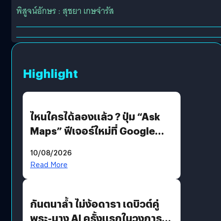
พิสูจน์อักษร : สุชยา เกษจำรัส
Highlight
ไหนใครได้ลองแล้ว ? ปุ่ม “Ask
Maps” ฟีเจอร์ใหม่ที่ Google
Maps ใส่ Gemini AI แชตบอตที่
10/08/2026
คุยกับแผนที่ได้แล้ว
Read More
กันตนาล้ำ ไม่ง้อดารา เดบิวต์คู่
พระ-นาง AI ครั้งแรกในวงการ