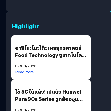
Highlight
อายิโนะโมะโต๊ะ เผยยุทธศาสตร์
Food Technology ชูเทคโนโลยี
“AminoScience” เจาะอินไซต์ผู้
07/08/2026
บริโภคและ B2B
Read More
ใช้ 5G ได้แล้ว! เปิดตัว Huawei
Pura 90s Series ชูกล้องซูม
200 MP ในรุ่นท็อป
07/08/2026