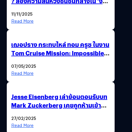
? ส่องความสิ้นหวังชนชั้นกลางใน ‘งาน
นี้…ฆ่าเอา’
11/11/2025
Read More
เฌอปราง กระทบไหล่ ทอม ครูซ ในงาน
Tom Cruise Mission: Impossible –
The Final Reckoning Tokyo
07/05/2025
Premiere
Read More
Jesse Eisenberg เล่าย้อนตอนรับบท
Mark Zuckerberg เคยถูกห้ามเข้าพบ
พี่มาร์กตัวจริง เพราะผิดกฎหมาย
27/02/2025
Read More