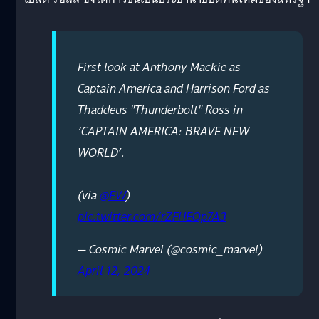
First look at Anthony Mackie as
Captain America and Harrison Ford as
Thaddeus "Thunderbolt" Ross in
‘CAPTAIN AMERICA: BRAVE NEW
WORLD’.
(via
@EW
)
pic.twitter.com/rZFHEOp7A3
— Cosmic Marvel (@cosmic_marvel)
April 12, 2024