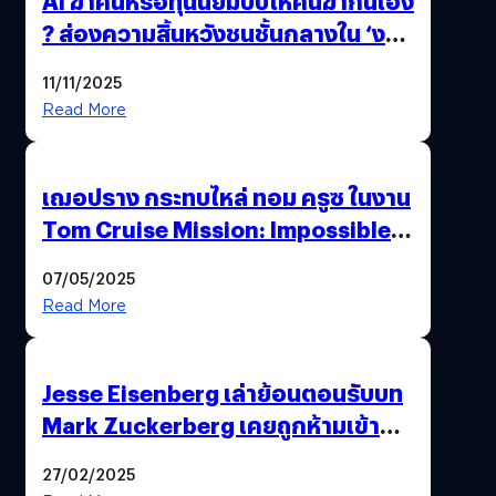
AI ฆ่าคนหรือทุนนิยมบีบให้คนฆ่ากันเอง
? ส่องความสิ้นหวังชนชั้นกลางใน ‘งาน
นี้…ฆ่าเอา’
11/11/2025
Read More
เฌอปราง กระทบไหล่ ทอม ครูซ ในงาน
Tom Cruise Mission: Impossible –
The Final Reckoning Tokyo
07/05/2025
Premiere
Read More
Jesse Eisenberg เล่าย้อนตอนรับบท
Mark Zuckerberg เคยถูกห้ามเข้าพบ
พี่มาร์กตัวจริง เพราะผิดกฎหมาย
27/02/2025