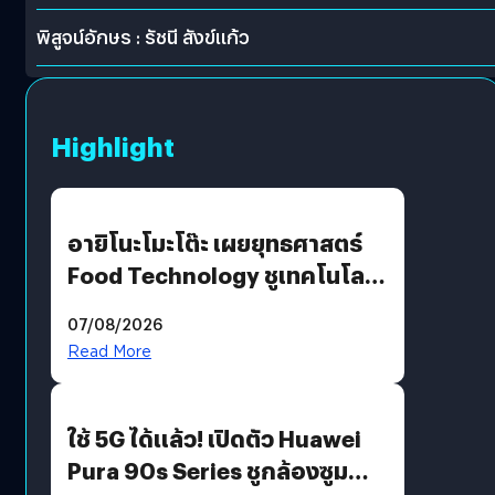
พิสูจน์อักษร : รัชนี สังข์แก้ว
Highlight
อายิโนะโมะโต๊ะ เผยยุทธศาสตร์
Food Technology ชูเทคโนโลยี
“AminoScience” เจาะอินไซต์ผู้
07/08/2026
บริโภคและ B2B
Read More
ใช้ 5G ได้แล้ว! เปิดตัว Huawei
Pura 90s Series ชูกล้องซูม