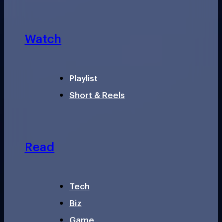
Watch
Playlist
Short & Reels
Read
Tech
Biz
Game