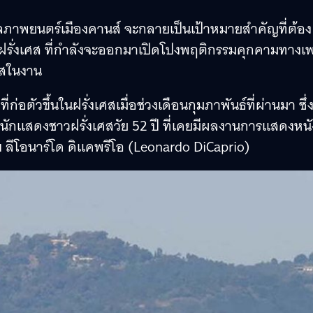
ลภาพยนตร์เมืองคานส์ จะกลายเป็นเป้าหมายสำคัญที่ต้อง
ฝรั่งเศส ที่กำลังจะออกมาเปิดโปงพฤติกรรมคุกคามทางเ
ศสในงาน
่อตัวขึ้นในฝรั่งเศสเมื่อช่วงเดือนกุมภาพันธ์ที่ผ่านมา ซึ่
) นักแสดงชาวฝรั่งเศสวัย 52 ปี ที่เคยมีผลงานการแสดงหนั
บ ลีโอนาร์โด ดิแคพรีโอ (Leonardo DiCaprio)