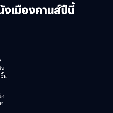
งเมืองคานส์ปีนี้
7
้น
ขึ้น
มิด
มา