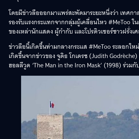
โดยมีข่าวลือออกมาแพร่สะพัดมาระยะหนึ่งว่า เทศกา
รองรับแรงกระแทกจากกลุ่มผู้เคลื่อนไหว #MeToo ใน
ของเหล่านักแสดง ผู้กำกับ และโปรดิวเซอร์ชาวฝรั่งเ
ข่าวลือนี้เกิดขึ้นท่ามกลางกระแส #MeToo ระลอกใหม่ที่ก
เกิดขึ้นจากข่าวของ จูดิธ โกเดรช (Judith Godrèche
ฮอลลีวูด ‘The Man in the Iron Mask’ (1998) ร่วมกั