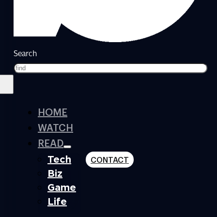
Search
HOME
WATCH
READ
Tech
CONTACT
Biz
Game
Life