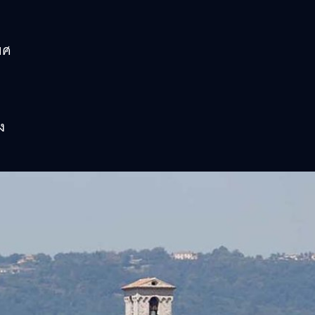
พศ
ง
ง