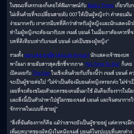
ในขณะที่เครกเองก็เคยให้สัมภาษณ์กับ
Radio Times
เกี่ยวกับ
ไม่เห็นด้วยที่จะเปลี่ยนสายลับ 007 ให้เป็นผู้หญิงว่า คำตอบมัน
ง่ายมากครับ เราควรมีบทที่ดีกว่าสำหรับผู้หญิงและนักแสดงผิวส
ทำไมผู้หญิงจะต้องมารับบท เจมส์ บอนด์ ในเมื่อเราต้องควรที่จ
บทที่ดีเทียบเท่ากับเจมส์ บอนด์ แต่เป็นของผู้หญิง”
รวมทั้ง
อนา เดอ อามัส (Ana de Armas)
นักแสดงเจ้าของบท
พาโลมา สายลับสาวสุดเซ็กซี่จากภาค
‘No Time To Die’
ก็เคย
เปิดเผยกับ
The Sun
ในเชิงเห็นด้วยกับเรื่องนี้ว่า เจมส์ บอนด์ ค
จะเป็นผู้ชายต่อไป “ไม่จำเป็นต้องมีบอนด์หญิงหรอกค่ะ ไม่จำเป
เลยที่จะต้องขโมยตัวละครของคนอื่นมาใช้ มันคือเรื่องราวในนิ
และสิ่งนี้เป็นตัวนำพาไปสู่โลกของเจมส์ บอนด์ และจินตนาการใ
จักรวาลในแบบที่เขาอยู่”
“สิ่งที่ฉันต้องการก็คือ แม้ว่าเขาจะยังเป็นผู้ชายอยู่ แต่ควรจะมี
เพิ่มบทบาทของผู้หญิงในหนังเจมส์ บอนด์ในรูปแบบที่แตกต่าง