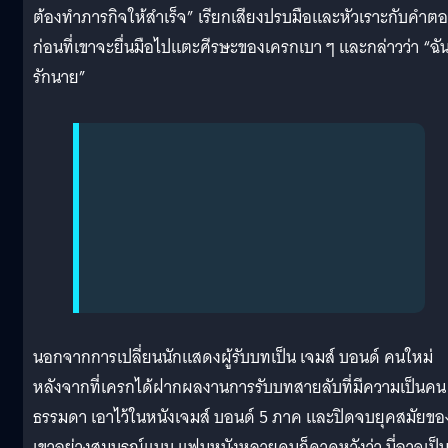
ต้องทำภารกิจให้สำเร็จ” เรียกเสียงปรบมือและหัวเราะกับคำต
ก่อนที่เขาจะยื่นมือไปแตะศีรษะของเครกเบา ๆ และกล่าวว่า “ฉั
รักนาย”
นอกจากการเปลี่ยนนักแสดงผู้รับบทเป็น เจมส์ บอนด์ คนใหม่
หลังจากที่เครกได้ฝากผลงานการรับบทสายลับที่มีความเป็นคน
ธรรมดา เอาไว้ในหนังเจมส์ บอนด์ 5 ภาค และปิดจบยุคสมัยขอ
เขาอย่างสมบูรณ์แบบ แฟนหนังหลายคนก็คาดหวังว่า นี่อาจเป็