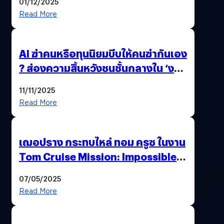
01/12/2025
Read More
AI ฆ่าคนหรือทุนนิยมบีบให้คนฆ่ากันเอง
? ส่องความสิ้นหวังชนชั้นกลางใน ‘งาน
นี้…ฆ่าเอา’
11/11/2025
Read More
เฌอปราง กระทบไหล่ ทอม ครูซ ในงาน
Tom Cruise Mission: Impossible –
The Final Reckoning Tokyo
07/05/2025
Premiere
Read More