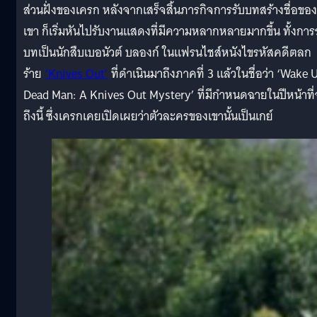
ส่วนฝั่งของเครก หลังจากเสร็จสิ้นภารกิจการรับบทสร้างชื่อของ
เขา ก็เริ่มหันไปรับงานแสดงที่มีความหลากหลายมากขึ้น ทั้งการ
บทเป็นนักสืบเบอนัวต์ บลองก์ ในแฟรนไชส์หนังไขรหัสคดีตลก
ร้าย
‘Knives Out’
ที่ดำเนินมาถึงภาคที่ 3 แล้วในชื่อว่า ‘Wake 
Dead Man: A Knives Out Mystery’ ที่มีกำหนดฉายในปีหน้าที
ถึงนี้ ซึ่งเครกเคยเปิดเผยว่าตัวละครของเขานั้นเป็นเกย์