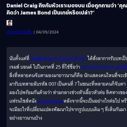
Daniel Craig ถึงกับหัวเราะมองบน เมื่อถูกถามว่า ‘คุ
คิดว่า James Bond เป็นเกย์หรือเปล่า?’
ประภาส อยู่เย็น
| 04/09/2024
นับตั้งแต่ที่
แดเนียล เครก (Daniel Craig)
ได้สั่งลาการรับบทเป็
เจมส์ บอนด์ ไปในภาคที่ 25 ที่ใช้ชื่อว่า
‘No Time To Die’ (202
สิ่งที่หลายคนจับตามองมายาวนานก็คือ นักแสดงคนไหนที่จะเข้
มารับบทสายลับรหัส 007 เป็นคนที่ 7 ในขณะที่หลายคนก็จับตา
มองไปพร้อมกันด้วยว่า ท่ามกลางช่วงหัวเลี้ยวหัวต่อ ทิศทางขอ
แฟรนไชส์หนัง
James Bond
หลังจากนี้จะเป็นอย่างไรต่อไป หร
จะมีอะไรที่เปลี่ยนแปลงพัฒนาไปจากรูปแบบเดิม ๆ ที่เห็นกันมา
อย่างยาวนานบ้าง