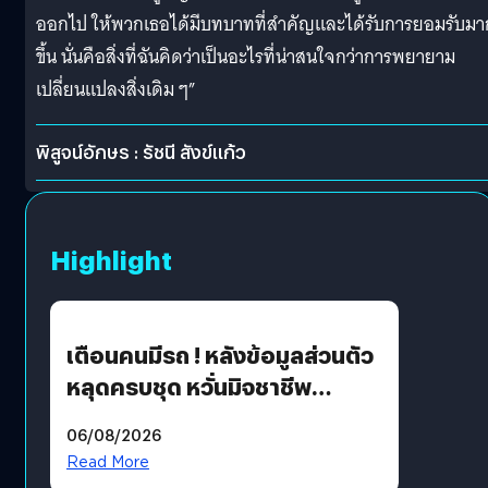
ออกไป ให้พวกเธอได้มีบทบาทที่สำคัญและได้รับการยอมรับมา
ขึ้น นั่นคือสิ่งที่ฉันคิดว่าเป็นอะไรที่น่าสนใจกว่าการพยายาม
เปลี่ยนแปลงสิ่งเดิม ๆ”
พิสูจน์อักษร : รัชนี สังข์แก้ว
Highlight
เตือนคนมีรถ ! หลังข้อมูลส่วนตัว
หลุดครบชุด หวั่นมิจชาชีพ
สวมรอย ล่าสุดพบแล้วเกิดจาก
06/08/2026
รหัสผ่านหลุด ไม่ใช่แฮ็กเกอร์
Read More