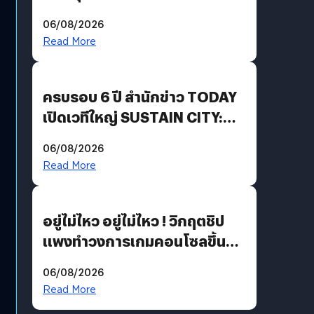
Energy สร้างฐาน Recurring
06/08/2026
Revenue เร่งเครื่อง New
Read More
Growth Engine พร้อมจ่าย
ปันผล 0.10 บาท/หุ้น
ครบรอบ 6 ปี สำนักข่าว TODAY
เปิดเวทีใหญ่ SUSTAIN CITY:
THE GREEN TRANSITION ถก
06/08/2026
แนวทางปรับตัวสู่เศรษฐกิจสี
Read More
เขียวอย่างยั่งยืน
อยู่ไม่ไหว อยู่ไม่ไหว ! วิกฤตชิป
แพงทำวงการเกมคอนโซลขึ้น
ราคายับ แบบนี้เกมเมอร์อยู่ยังไง
06/08/2026
?
Read More