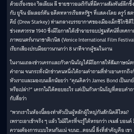
ด้วยเรื่องของ วิลเลียม ลี ชายชาวอเมริกันที่มีความสัมพันธ์ลึกซึ้
กับ ยูจีน อัลเลอร์ตัน อดีตทหารเรือสหรัฐฯ ที่แสดงโดย ดรูว์ สต
คีย์ (Drew Starkey) ท่ามกลางบรรยากาศของเมืองเม็กซิโกซิตี
ช่วงทศวรรษ 1940 ซึ่งมีโอกาสได้เข้าฉายรอบปฐมทัศน์ที่เทศกา
ภาพยนตร์นานาชาติเวนิส (Venice International Film Festiva
เรียกเสียงปรบมือยาวนานกว่า 8 นาทีจากผู้ชมในงาน
ในงานแถลงข่าวเครกและกัวดานินโญได้มีโอกาสให้สัมภาษณ์
คำถาม จนกระทั่งนักข่าวคนหนึ่งได้ถามคำถามที่ทำเอาเครกถึงก
หัวเราะและมองบนเล็กน้อยว่า “คุณคิดว่า James Bond เป็นเกย์
หรือเปล่า?” เครกไม่ได้ตอบอะไร แต่เป็นกัวดานินโญที่ตอบคำ
กับสื่อว่า
“พวกเราในห้องนี้ลองทำตัวเป็นผู้หลักผู้ใหญ่กันสักนิดดีไหม?
เพราะเอาเข้าจริง ๆ แล้ว ไม่มีใครที่จะรู้ได้หรอกว่า เจมส์ บอนด์ 
ความต้องการแบบไหนกันแน่ จบนะ…ตอนนี้ สิ่งที่สำคัญคือ เขา