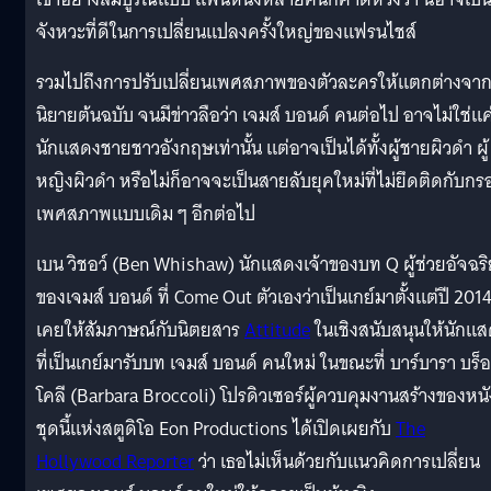
จังหวะที่ดีในการเปลี่ยนแปลงครั้งใหญ่ของแฟรนไชส์
รวมไปถึงการปรับเปลี่ยนเพศสภาพของตัวละครให้แตกต่างจา
นิยายต้นฉบับ จนมีข่าวลือว่า เจมส์ บอนด์ คนต่อไป อาจไม่ใช่แค
นักแสดงชายชาวอังกฤษเท่านั้น แต่อาจเป็นได้ทั้งผู้ชายผิวดำ ผู้
หญิงผิวดำ หรือไม่ก็อาจจะเป็นสายลับยุคใหม่ที่ไม่ยึดติดกับกร
เพศสภาพแบบเดิม ๆ อีกต่อไป
เบน วิชอว์ (Ben Whishaw) นักแสดงเจ้าของบท Q ผู้ช่วยอัจฉร
ของเจมส์ บอนด์ ที่ Come Out ตัวเองว่าเป็นเกย์มาตั้งแต่ปี 201
เคยให้สัมภาษณ์กับนิตยสาร
Attitude
ในเชิงสนับสนุนให้นักแ
ที่เป็นเกย์มารับบท เจมส์ บอนด์ คนใหม่ ในขณะที่ บาร์บารา บร็
โคลี (Barbara Broccoli) โปรดิวเซอร์ผู้ควบคุมงานสร้างของหนั
ชุดนี้แห่งสตูดิโอ Eon Productions ได้เปิดเผยกับ
The
Hollywood Reporter
ว่า เธอไม่เห็นด้วยกับแนวคิดการเปลี่ยน