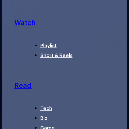
Watch
Playlist
Short & Reels
Read
Tech
Biz
Game