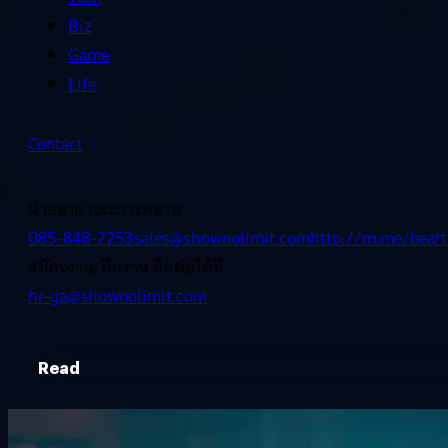
Biz
Game
Life
Contact
ฝ่ายขาย และการตลาด
085-848-2253
sales@shownolimit.com
http://m.me/beart
สมัครงาน/ฝึกงาน ติดต่อได้ที่
hr-ga@shownolimit.com
Read