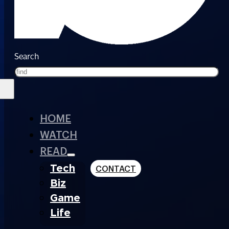
Search
HOME
WATCH
READ
Tech
CONTACT
Biz
Game
Life