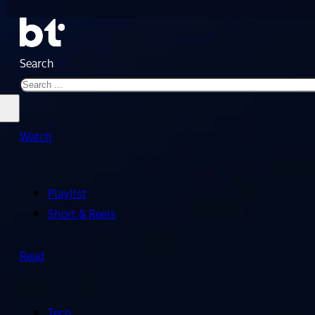
Search
Watch
Playlist
Short & Reels
Read
Tech