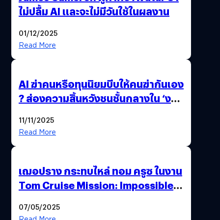
ไม่ปลื้ม AI และจะไม่มีวันใช้ในผลงาน
01/12/2025
Read More
AI ฆ่าคนหรือทุนนิยมบีบให้คนฆ่ากันเอง
? ส่องความสิ้นหวังชนชั้นกลางใน ‘งาน
นี้…ฆ่าเอา’
11/11/2025
Read More
เฌอปราง กระทบไหล่ ทอม ครูซ ในงาน
Tom Cruise Mission: Impossible –
The Final Reckoning Tokyo
07/05/2025
Premiere
Read More