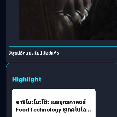
พิสูจน์อักษร : รัชนี สังข์แก้ว
Highlight
อายิโนะโมะโต๊ะ เผยยุทธศาสตร์
Food Technology ชูเทคโนโลยี
“AminoScience” เจาะอินไซต์ผู้