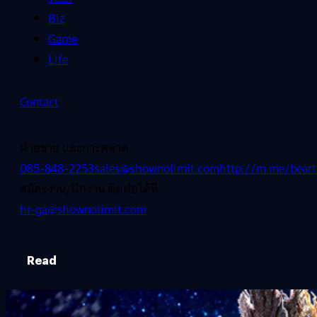
Biz
Game
Life
Contact
ฝ่ายขาย และการตลาด
085-848-2253
sales@shownolimit.com
http://m.me/beart
สมัครงาน/ฝึกงาน ติดต่อได้ที่
hr-ga@shownolimit.com
Read