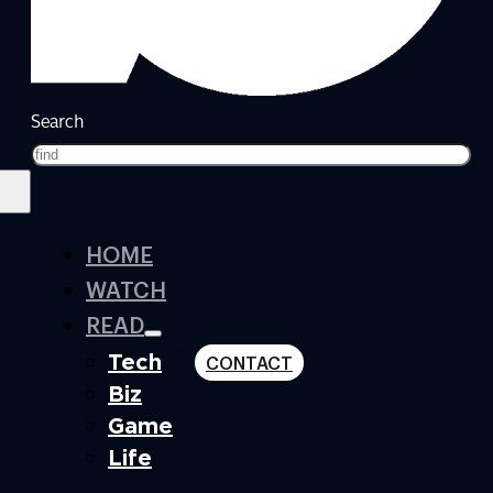
Search
HOME
WATCH
READ
Tech
CONTACT
Biz
Game
Life