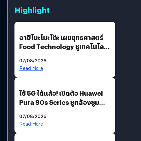
Highlight
อายิโนะโมะโต๊ะ เผยยุทธศาสตร์
Food Technology ชูเทคโนโลยี
“AminoScience” เจาะอินไซต์ผู้
07/08/2026
บริโภคและ B2B
Read More
ใช้ 5G ได้แล้ว! เปิดตัว Huawei
Pura 90s Series ชูกล้องซูม
200 MP ในรุ่นท็อป
07/08/2026
Read More