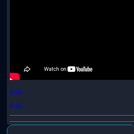
อ้างอิง
อ้างอิง