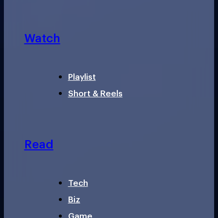
Watch
Playlist
Short & Reels
Read
Tech
Biz
Game