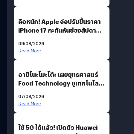
ลือหนัก! Apple จ่อปรับขึ้นราคา
iPhone 17 กะทันหันช่วงสัปดาห์ที่
10 สิงหาคมนี้
09/08/2026
Read More
อายิโนะโมะโต๊ะ เผยยุทธศาสตร์
Food Technology ชูเทคโนโลยี
“AminoScience” เจาะอินไซต์ผู้
07/08/2026
บริโภคและ B2B
Read More
ใช้ 5G ได้แล้ว! เปิดตัว Huawei