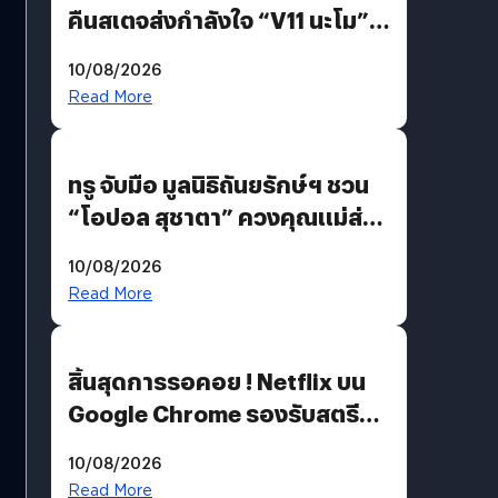
คืนสเตจส่งกำลังใจ “V11 นะโม”
ยุติฝันสัปดาห์ที่ 9 ท่ามกลางความ
10/08/2026
รักแน่นฮอลล์
Read More
ทรู จับมือ มูลนิธิถันยรักษ์ฯ ชวน
“โอปอล สุชาตา” ควงคุณแม่ส่ง
ต่อแคมเปญ “เต้าต้องตรวจ”
10/08/2026
เติมเต็มความหมายวันแม่ปีนี้
Read More
สิ้นสุดการรอคอย ! Netflix บน
Google Chrome รองรับสตรีม
คมชัดระดับ 4K แต่ต้องผ่าน
10/08/2026
เงื่อนไขที่กำหนด
Read More