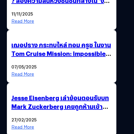
? ส่องความสิ้นหวังชนชั้นกลางใน ‘งาน
นี้…ฆ่าเอา’
11/11/2025
Read More
เฌอปราง กระทบไหล่ ทอม ครูซ ในงาน
Tom Cruise Mission: Impossible –
The Final Reckoning Tokyo
07/05/2025
Premiere
Read More
Jesse Eisenberg เล่าย้อนตอนรับบท
Mark Zuckerberg เคยถูกห้ามเข้าพบ
พี่มาร์กตัวจริง เพราะผิดกฎหมาย
27/02/2025
Read More