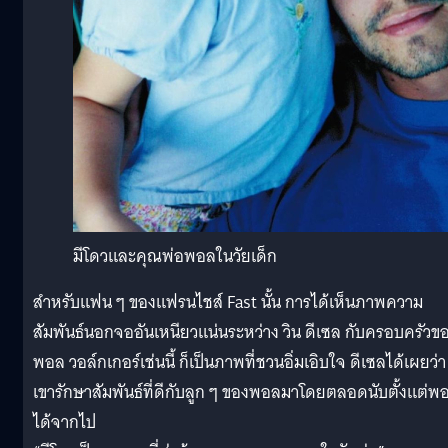
มีโดวและคุณพ่อพอลในวัยเด็ก
สำหรับแฟน ๆ ของแฟรนไชส์ Fast นั้น การได้เห็นภาพความ
สัมพันธ์นอกจออันเหนียวแน่นระหว่าง วิน ดีเซล กับครอบครัวข
พอล วอล์กเกอร์เช่นนี้ ก็เป็นภาพที่ชวนอิ่มเอิบใจ ดีเซลได้เผยว่า
เขารักษาสัมพันธ์ที่ดีกับลูก ๆ ของพอลมาโดยตลอดนับตั้งแต่พ
ได้จากไป