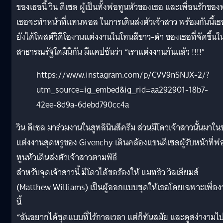
ของเธอนี้ วิน ดีเซล ผู้เป็นทั้งพ่อทูนหัวของเธอ และเพื่อนรักของ
เธอจะทำหน้าที่แทนพอล ในการเดินส่งตัวเจ้าสาว พร้อมกันนี้เธ
ยังได้โพสต์วิดีโองานแต่งงานในโทนสีขาว-ดำ ของเธอที่จัดขึ้นใ
สาธารณรัฐโดมินิกัน มีแคปชันว่า “เราแต่งงานกันแล้ว !!!!”
https://www.instagram.com/p/CVV9nSNJX-2/?
utm_source=ig_embed&ig_rid=aa292901-18b7-
42ee-8d9a-6debd790cc4a
วิน ดีเซล มาร่วมงานในสูทลินินสีครีม ส่วนมีโดวเจ้าสาวนั้นมาใน
แต่งงานสุดหรูของ Givenchy เดินคล้องแขนดีเซลผู้รับหน้าที่พ่
ทูนหัวเดินส่งตัวเจ้าสาวตามพิธี
สำหรับจุดเจ้าสาวนี้ มีโดวได้ขอร้องให้ แมทธิว วิลเลียมส์
(Matthew Williams) เป็นผู้ออกแบบชุดให้เธอโดยเฉพาะเพื่อง
นี้
“ฉันอยากได้ชุดแบบที่ไร้กาลเวลา แต่ก็ทันสมัย และดูสง่างามไ