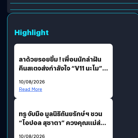
Highlight
ลาด้วยรอยยิ้ม ! เพื่อนนักล่าฝัน
คืนสเตจส่งกำลังใจ “V11 นะโม”
ยุติฝันสัปดาห์ที่ 9 ท่ามกลางความ
10/08/2026
รักแน่นฮอลล์
Read More
ทรู จับมือ มูลนิธิถันยรักษ์ฯ ชวน
“โอปอล สุชาตา” ควงคุณแม่ส่ง
ต่อแคมเปญ “เต้าต้องตรวจ”
10/08/2026