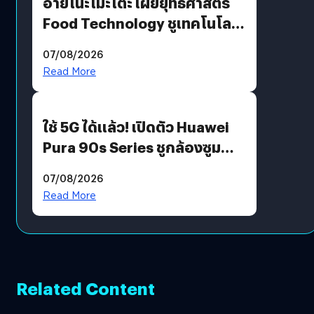
อายิโนะโมะโต๊ะ เผยยุทธศาสตร์
Food Technology ชูเทคโนโลยี
“AminoScience” เจาะอินไซต์ผู้
07/08/2026
บริโภคและ B2B
Read More
ใช้ 5G ได้แล้ว! เปิดตัว Huawei
Pura 90s Series ชูกล้องซูม
200 MP ในรุ่นท็อป
07/08/2026
Read More
Related Content