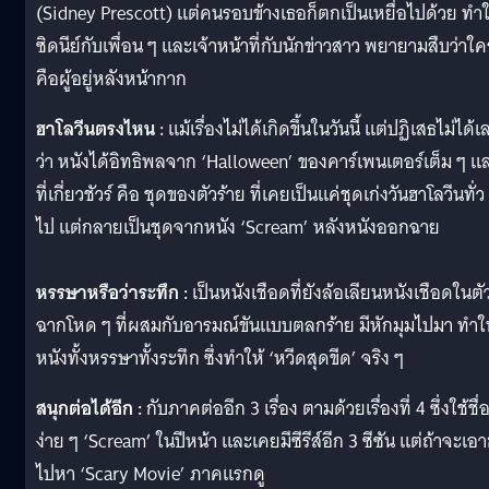
(Sidney Prescott) แต่คนรอบข้างเธอก็ตกเป็นเหยื่อไปด้วย ทำใ
ซิดนีย์กับเพื่อน ๆ และเจ้าหน้าที่กับนักข่าวสาว พยายามสืบว่าใค
คือผู้อยู่หลังหน้ากาก
ฮาโลวีนตรงไหน :
แม้เรื่องไม่ได้เกิดขึ้นในวันนี้ แต่ปฏิเสธไม่ได้เ
ว่า หนังได้อิทธิพลจาก ‘Halloween’ ของคาร์เพนเตอร์เต็ม ๆ แ
ที่เกี่ยวชัวร์ คือ ชุดของตัวร้าย ที่เคยเป็นแค่ชุดเก่งวันฮาโลวีนทั่ว
ไป แต่กลายเป็นชุดจากหนัง ‘Scream’ หลังหนังออกฉาย
หรรษาหรือว่าระทึก :
เป็นหนังเชือดที่ยังล้อเลียนหนังเชือดในตัว
ฉากโหด ๆ ที่ผสมกับอารมณ์ขันแบบตลกร้าย มีหักมุมไปมา ทำใ
หนังทั้งหรรษาทั้งระทึก ซึ่งทำให้ ‘หวีดสุดขีด’ จริง ๆ
สนุกต่อได้อีก :
กับภาคต่ออีก 3 เรื่อง ตามด้วยเรื่องที่ 4 ซึ่งใช้ชื่
ง่าย ๆ ‘Scream’ ในปีหน้า และเคยมีซีรีส์อีก 3 ซีซัน แต่ถ้าจะเอ
ไปหา ‘Scary Movie’ ภาคแรกดู