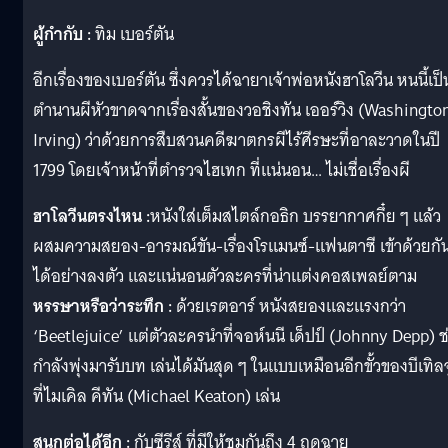
ผู้กำกับ :
ทิม เบอร์ตัน
อีกเรื่องของเบอร์ตัน ซึ่งควรได้ฉายาเจ้าพ่อหนังฮาโลวีน หนนี้เป็
ตำนานผีหัวขาดจากเรื่องสั้นของวอชิงทัน เออร์วิง (Washingto
Irving) ว่าด้วยการสืบสวนคดีฆาตกรผีไร้ศีรษะที่อาละวาดในปี
1799 โดยเจ้าหน้าที่ตำรวจไฮเทก ที่แน่นอน… ไม่เชื่อเรื่องผี
ฮาโลวีนตรงไหน :
หนังใส่เต็มสไตล์กอธิก บรรยากาศกึ๋ย ๆ แล้ว
ผสมความสยอง-อารมณ์ขัน-เรื่องโรแมนซ์-แฟนตาซี เข้าด้วยกั
ได้อย่างลงตัว และแน่นอนตัวละครที่น่าแต่งคอสเพลย์ตาม
หรรษาหรือว่าระทึก :
ด้วยเรตอาร์ หนังสยองและแรงกว่า
‘Beetlejuice’ แต่ตัวละครนำที่จอห์นนี เด็ปป์ (Johnny Depp) ช
กำลังพุ่งมารับบท เล่นได้มันสุด ๆ ในแบบเหมือนอีกขั้วของบีเทิลจ
ที่ไมเคิล คีทัน (Michael Keaton) เล่น
สนุกต่อได้อีก :
กับซีรีส์ ที่มีให้ชมกันถึง 4 ฤดูฉาย