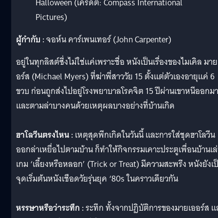
Halloween (เครดิต: Compass International
Pictures)
ผู้กำกับ :
จอห์น คาร์เพนเทอร์ (John Carpenter)
อยู่ในทุกลิสต์ซึ่งไม่ใช่แค่เพราะชื่อ หนังเป็นเรื่องของไมเคิล มา
อร์ส (Michael Myers) ที่ฆ่าพี่สาววัย 15 ตั้งแต่ตัวเองอายุแค่ 6
ขวบ ก่อนถูกส่งไปอยู่โรงพยาบาลโรคจิต 15 ปีผ่านเขาหนีออกม
และตามล่าบางคนด้วยเหตุผลบางอย่างที่บ้านเกิด
ฮาโลวีนตรงไหน :
เหตุสุดพีกเกิดในวันนี้ และการใส่ชุดฮาโลวีน
ออกล่าเหยื่อไปตามบ้าน ก็ทำให้กิจกรรมเคาะประตูเพื่อนบ้านเล
เกม ‘เลี้ยงหรือหลอก’ (Trick or Treat) มีความสะพรึง หนังยังเป
จุดเริ่มต้นหนังเชือดวัยรุ่นยุค ‘80s ในคราวเดียวกัน
หรรษาหรือว่าระทึก :
ระทึก ทั้งจากปฏิบัติการของมายเออร์ส แ