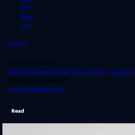
Biz
Game
Life
Contact
ฝ่ายขาย และการตลาด
085-848-2253
sales@shownolimit.com
http://m.me/beart
สมัครงาน/ฝึกงาน ติดต่อได้ที่
hr-ga@shownolimit.com
Read