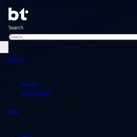
Search
Watch
Playlist
Short & Reels
Read
Tech