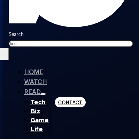
Search
HOME
WATCH
READ
Tech
CONTACT
Biz
Game
Life