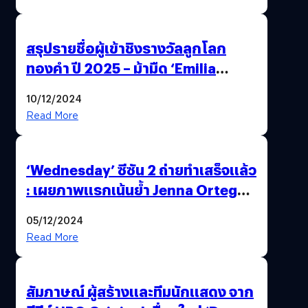
สรุปรายชื่อผู้เข้าชิงรางวัลลูกโลก
ทองคำ ปี 2025 – ม้ามืด ‘Emilia
Pérez’ ชิง 10 สาขา, ‘Anora’ แรงตาม
10/12/2024
คาด ซีรีส์ ‘The Bear’ ยังดุ ชิง 5 สาขา
Read More
‘Wednesday’ ซีซัน 2 ถ่ายทำเสร็จแล้ว
: เผยภาพแรกเน้นย้ำ Jenna Ortega
คือดาวเด่นที่สุด
05/12/2024
Read More
สัมภาษณ์ ผู้สร้างและทีมนักแสดง จาก