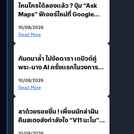
ไหนใครได้ลองแล้ว ? ปุ่ม “Ask
Maps” ฟีเจอร์ใหม่ที่ Google
Maps ใส่ Gemini AI แชตบอตที่
10/08/2026
คุยกับแผนที่ได้แล้ว
Read More
กันตนาล้ำ ไม่ง้อดารา เดบิวต์คู่
พระ-นาง AI ครั้งแรกในวงการ
บันเทิงไทย !
10/08/2026
Read More
ลาด้วยรอยยิ้ม ! เพื่อนนักล่าฝัน
คืนสเตจส่งกำลังใจ “V11 นะโม”
ยุติฝันสัปดาห์ที่ 9 ท่ามกลางความ
10/08/2026