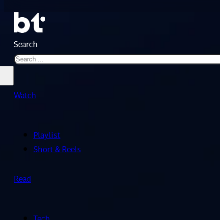
Search
Watch
Playlist
Short & Reels
Read
Tech