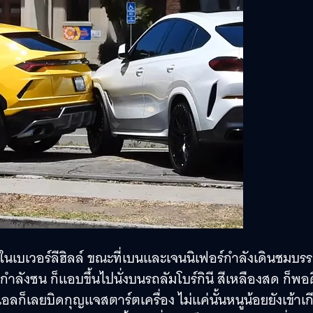
รู ในเบเวอร์ลีฮิลล์ ขณะที่เบนและเจนนิเฟอร์กำลังเดินชมบร
กำลังซน ก็แอบขึ้นไปนั่งบนรถลัมโบร์กินี สีเหลืองสด ก็พอดี
ก็เลยบิดกุญแจสตาร์ตเครื่อง ไม่แค่นั้นหนูน้อยยังเข้าเกี