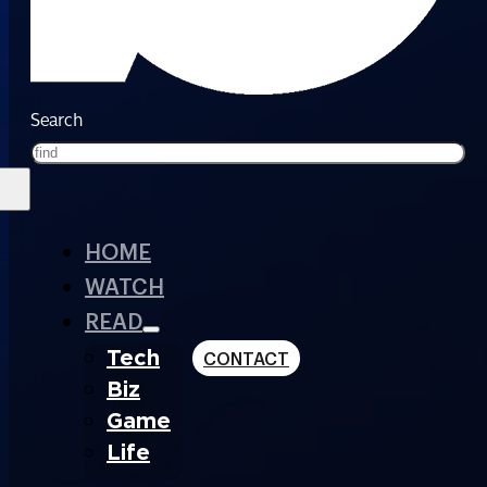
Search
HOME
WATCH
READ
Tech
CONTACT
Biz
Game
Life