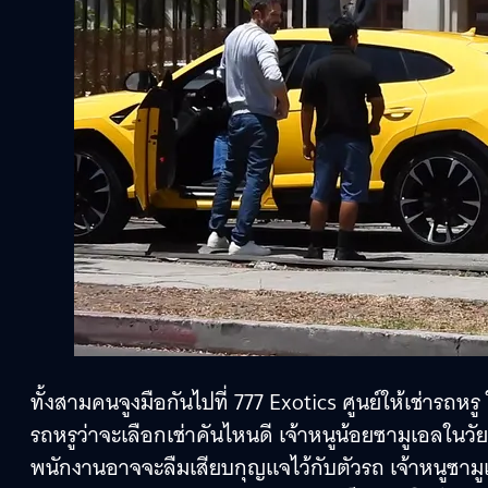
ทั้งสามคนจูงมือกันไปที่ 777 Exotics ศูนย์ให้เช่ารถห
รถหรูว่าจะเลือกเช่าคันไหนดี เจ้าหนูน้อยซามูเอลในวัย
พนักงานอาจจะลืมเสียบกุญแจไว้กับตัวรถ เจ้าหนูซามูเอล