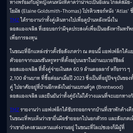
ทางพร้อมกับผู้หญิงคนหนึ่งที่คาดว่าน่าจะเป็นอีเลน โกลด์สมิธ-
โธมัส (Elaine Goldsmith-Thomas) โปรดิวเซอร์หนัง ‘Atlas’ ซึ
TMZ
ได้รายงานว่าทั้งคู่เดินทางไปเพื่อดูบ้านหลังหนึ่งใน
ลอสแองเจลิส ที่เธอบอกว่ามีจุดประสงค์เพื่อเป็นอสังหาริมทรัพย
เพื่อการลงทุน
ในขณะที่อีกแหล่งข่าวตั้งข้อสังเกตว่า ณ ตอนนี้ แอฟเฟล็กได้แ
ตัวออกจากแมนชันหรูหราที่ตั้งอยู่บนเขาในย่านเบเวอรีฮิลล์
ลอสแองเจลิส ที่ทั้งคู่จ่ายเงินสด 60.9 ล้านดอลลาร์ หรือราว ๆ
2,100 ล้านบาท ที่ซื้อต่อมาเมื่อปี 2023 ซึ่งเป็นที่อยู่ปัจจุบันของทั
คู่ ไปอาศัยอยู่ที่บ้านอีกหลังในย่านเบรนต์วูด (Brentwood)
ลอสแองเจลิส และยืนยันว่าทั้งคู่ยังไม่ได้วางแผนที่จะแยกทางก
TMZ
รายงานว่า แอฟเฟล็กได้ขับรถออกจากบ้านที่เขาพักค้างคื
ในขณะที่พบเห็นว่าเขายื่นมือซ้ายออกไปนอกตัวรถ และสังเกตเ
ว่าเขายังคงสวมแหวนแต่งงานอยู่ ในขณะที่โลเปซเองก็มีผู้ที่