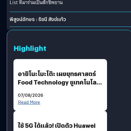
List ที่มาร่วมเป็นสักขีพยาน
พิสูจน์อักษร : รัชนี สังข์แก้ว
Highlight
อายิโนะโมะโต๊ะ เผยยุทธศาสตร์
Food Technology ชูเทคโนโลยี
“AminoScience” เจาะอินไซต์ผู้
07/08/2026
บริโภคและ B2B
Read More
ใช้ 5G ได้แล้ว! เปิดตัว Huawei