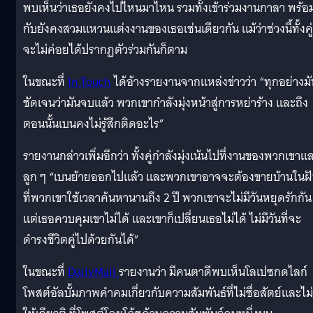
พบเห็นว่าเธอยังคงไปไหนมาไหน รวมทั้งเข้าร่วมงานกาลา พร้อ
กับยังคงสวมแหวนแต่งงานของเธอเช่นเดียวกัน แม้ว่าช่วงนี้ทั้งคู่
จะไม่ค่อยได้ปรากฏตัวร่วมกันก็ตาม
ในขณะที่
In Touch
ได้อ้างรายงานจากแหล่งข่าวว่า “ทุกอย่างมั
ชัดเจนว่ามันจบแล้ว พวกเขากำลังมุ่งหน้าสู่การหย่าร้าง และถึง
ตอนนั้นเบนคงไม่รู้สึกติดอะไร”
รายงานกล่าวเพิ่มอีกว่า ทั้งคู่กำลังมุ่งเน้นไปที่งานของพวกเขาแ
ลูก ๆ “เบนย้ายออกไปแล้ว และพวกเขาอาจจะต้องขายบ้านในฝ
ที่พวกเขาใช้เวลาค้นหานานถึง 2 ปี พวกเขาจะไม่มีวันหยุดรักกัน
แต่เธอควบคุมเขาไม่ได้ และเขาก็เปลี่ยนเธอไม่ได้ ไม่มีวันที่จะ
ดำรงชีวิตคู่ไปด้วยกันได้”
ในขณะที่
DailyMail
รายงานว่า มีคนตาดีพบเห็นโลเปซกดไลก์
โพสต์อัลบั้มภาพคำคมเกี่ยวกับความสัมพันธ์ที่ไม่ซื่อสัตย์และไม่