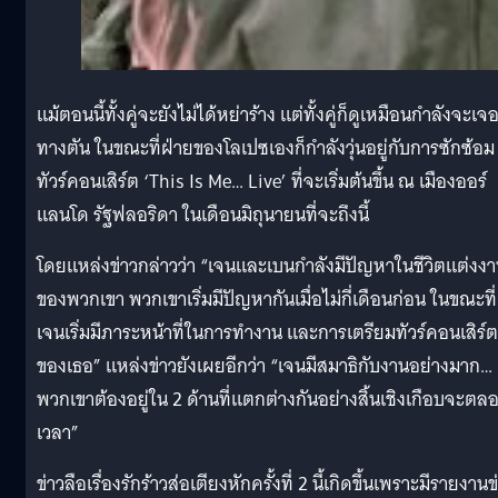
แม้ตอนนี้ทั้งคู่จะยังไม่ได้หย่าร้าง แต่ทั้งคู่ก็ดูเหมือนกำลังจะเจ
ทางตัน ในขณะที่ฝ่ายของโลเปซเองก็กำลังวุ่นอยู่กับการซักซ้อม
ทัวร์คอนเสิร์ต ‘This Is Me… Live’ ที่จะเริ่มต้นขึ้น ณ เมืองออร์
แลนโด รัฐฟลอริดา ในเดือนมิถุนายนที่จะถึงนี้
โดยแหล่งข่าวกล่าวว่า “เจนและเบนกำลังมีปัญหาในชีวิตแต่งง
ของพวกเขา พวกเขาเริ่มมีปัญหากันเมื่อไม่กี่เดือนก่อน ในขณะที่
เจนเริ่มมีภาระหน้าที่ในการทำงาน และการเตรียมทัวร์คอนเสิร์ต
ของเธอ” แหล่งข่าวยังเผยอีกว่า “เจนมีสมาธิกับงานอย่างมาก…
พวกเขาต้องอยู่ใน 2 ด้านที่แตกต่างกันอย่างสิ้นเชิงเกือบจะตล
เวลา”
ข่าวลือเรื่องรักร้าวส่อเตียงหักครั้งที่ 2 นี้เกิดขึ้นเพราะมีรายงานข