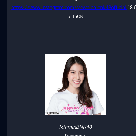
https://www.instagram.com/Mewnich.bnk48official
18.
> 150K
MinminBNK48