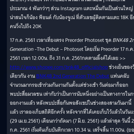
ประมาณ 4 พันกว่าๆ ส่วน Instagram แตะหมื่นกันเป็นส่วนใหญ่ ท
น่าสนใจก็น้อง ฟ้อนด์ กับน้องจูเน่ ที่ตัวเลขผู้ติดตามแตะ 18K อี
คนวิ่งไปถึง 20K
17 ก.ค. 2561 เวลาเที่ยงตรง Preorder Photoset ชุด
BNK48 2
Generation
-The Debut – Photoset โดยเริ่ม Preorder 17 ก.ค
2561 เวลา 12:00น. ถึง 31 ก.ค. 2561กดตามลิ้งค์ได้เลย >>
http://www.shopee.com/bnk48_officialshop
ช่วงเย็นของว
เดียวกัน งาน
BNK48 2nd Generation The Debut
แฟนคลับ
จำนวนมากรอเข้าร่วมกันงานกันตั้งแต่ช่วงเช้า วันต่อมาก็ออก
พบปะสื่อมวลชน เท่ากับว่าเป็นการนับหนึ่งอย่างเป็นทางการในก
ออกงานแล้ว หลังพบปะสื่อกันพอสังเขปในช่วงสองสามวันมานี้
แล้ว เราลองเก็บสถิติอีกครั้ง หลังจากที่ได้เคยเก็บไว้แล้วในวัน
(29 เม.ย.2561) เดือนกว่าถัดมา (7 มิ.ย. 2561) แล้วล่าสุด วันนี้ 
ก.ค. 2561 เริ่มต้นเก็บบันทึกเวลา 10.34 น. เสร็จสิ้น 11.00น. (ย