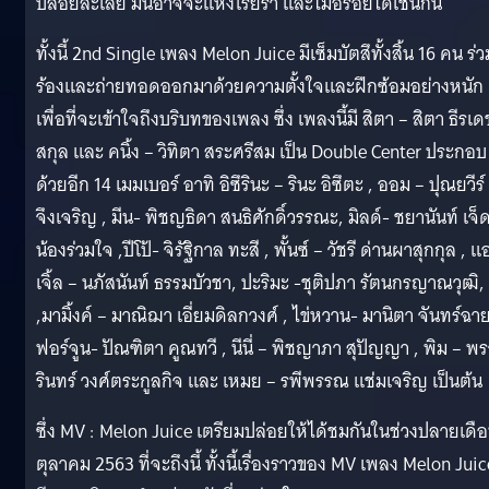
ปล่อยละเลย มันอาจจะแห้งโรยรา และไม่อร่อยได้เช่นกัน
ทั้งนี้ 2nd Single เพลง Melon Juice มีเซ็มบัตสึทั้งสิ้น 16 คน ร่ว
ร้องและถ่ายทอดออกมาด้วยความตั้งใจและฝึกซ้อมอย่างหนัก
เพื่อที่จะเข้าใจถึงบริบทของเพลง ซึ่ง เพลงนี้มี สิตา – สิตา ธีรเด
สกุล และ คนิ้ง – วิทิตา สระศรีสม เป็น Double Center ประกอบ
ด้วยอีก 14 เมมเบอร์ อาทิ อิซึรินะ – รินะ อิซึตะ , ออม – ปุณยวีร์
จึงเจริญ , มีน- พิชญธิดา สนธิศักดิ์วรรณะ, มิลด์- ชยานันท์ เจ็ด
น้องร่วมใจ ,ปีโป้- จิรัฐิกาล ทะสี , พั้นซ์ – วัชรี ด่านผาสุกกุล , แ
เจิ้ล – นภัสนันท์ ธรรมบัวชา, ปะริมะ -ชุติปภา รัตนกรญาณวุฒิ,
,มามิ้งค์ – มาณิฌา เอี่ยมดิลกวงศ์ , ไข่หวาน- มานิตา จันทร์ฉา
ฟอร์จูน- ปัณฑิตา คูณทวี , นีนี่ – พิชญาภา สุปัญญา , พิม – พ
รินทร์ วงศ์ตระกูลกิจ และ เหมย – รพีพรรณ แช่มเจริญ เป็นต้น
ซึ่ง MV : Melon Juice เตรียมปล่อยให้ได้ชมกันในช่วงปลายเดื
ตุลาคม 2563 ที่จะถึงนี้ ทั้งนี้เรื่องราวของ MV เพลง Melon Juic