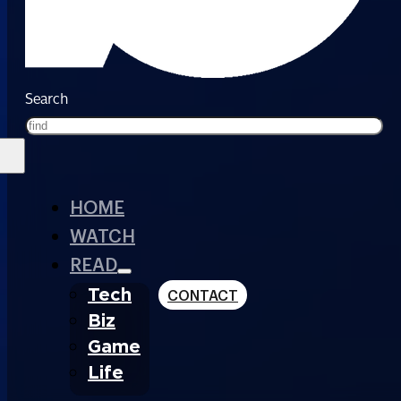
Search
HOME
WATCH
READ
Tech
CONTACT
Biz
Game
Life