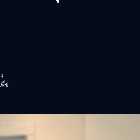
ึง
พื่อ