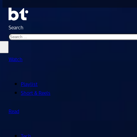
Search
Watch
Playlist
Short & Reels
Read
Tech