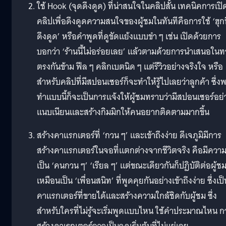
ใช้ Hook (จุดดึงดูด) ที่น่าสนใจในคลิปสั้น เทคนิคการเปิ
คลิปเพื่อดึงดูดความสนใจของผู้ชมในทันทีคือการใช้ ‘ฮุกท
ดึงดูด’ หรือคำพูดที่ดูขัดแย้งแบบขำ ๆ เช่น เปิดด้วยการ
บอกว่า ‘ร้านนี้ไม่อร่อยเลย’ แล้วตามด้วยการนำเสนอในท
ตรงกันข้าม ฟีล ๆ คลิกเบตนิด ๆ แต่รีวิวอย่างจริงใจ หรือ
สำหรับคลิปที่มีสปอนเซอร์ก็จะทำให้รู้ไปเลยว่าลูกค้า ซึ่ง
ทำแบบนี้ก็จะเป็นการแจ้งให้ผู้ชมทราบว่ามีสปอนเซอร์อย่
แนบเนียนและสร้างกิมมิกให้คนอยากติดตามมากขึ้น
สร้างคาแรกเตอร์ที่ ‘กวน ๆ’ และเข้าถึงง่าย ดีเจภูมิมีการ
สร้างคาแรกเตอร์ในจอที่แตกต่างจากชีวิตจริง คือมีควา
เป็น ‘คนกวน ๆ’ ‘เรียล ๆ’ แต่ขณะเดียวกันก็ปฏิบัติต่อผู้ช
เหมือนเป็น ‘เพื่อนสนิท’ ที่พูดคุยกันอย่างเข้าถึงง่าย ซึ่งเป็
คาแรกเตอร์ที่ขายได้และสร้างความใกล้ชิดกับผู้ชม ซึ่ง
สำหรับใครที่ไม่รู้จะเริ่มพูดแบบไหน ใช้คำประมาณไหน ก