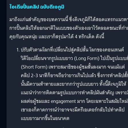
ไอเดียปั้นคลิป ฉบับดีเจภูมิ
มาถึงแก่นสำคัญของบทความนี้ ซึ่งดีเจภูมิก็ได้สอดแทรกแนวท
การปั้นคลิปให้ออกมาดีในแบบของตัวเองเอาไว้ตลอดขณะที่กำล
คุยกับคุณหนุ่ย และเราก็สรุปมาได้ 4 ทริกเด็ด ดังนี้
ปรับตัวตามโลกที่เปลี่ยนไปสู่คลิปสั้น โลกของคอนเทนต์
วิดีโอเปลี่ยนจากรูปแบบยาว (Long Form) ไปเป็นรูปแบบสั
(Short Form) เพราะสมาธิของผู้ชมสั้นลงมาก จนแม้แต่
คลิป 2-3 นาทีก็อาจถือว่ายาวเกินไปแล้ว ซึ่งการทำคลิปสั้
นั้นมีความท้าทายและยากกว่ารูปแบบยาว ทั้งนี้ดีเจภูมิให้
แนะนำว่าการติดตามรูปแบบการทำคลิปมันสำคัญ เพราะม
ผลต่อผู้ชมและ engagement มาก โดยเฉพาะในสมัยใหม่ท
เขาเองก็คาดการณ์ว่าอาจจะมีครีเอเตอร์กลับไปทำคลิป
แบบยาวมากขึ้นในอนาคต