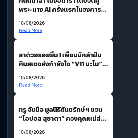
กันตนาล้ำ ไม่ง้อดารา เดบิวต์คู่
พระ-นาง AI ครั้งแรกในวงการ
บันเทิงไทย !
10/08/2026
Read More
ลาด้วยรอยยิ้ม ! เพื่อนนักล่าฝัน
คืนสเตจส่งกำลังใจ “V11 นะโม”
ยุติฝันสัปดาห์ที่ 9 ท่ามกลางความ
10/08/2026
รักแน่นฮอลล์
Read More
ทรู จับมือ มูลนิธิถันยรักษ์ฯ ชวน
“โอปอล สุชาตา” ควงคุณแม่ส่ง
ต่อแคมเปญ “เต้าต้องตรวจ”
10/08/2026
เติมเต็มความหมายวันแม่ปีนี้