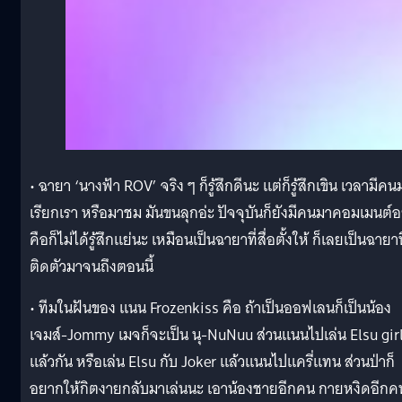
• ฉายา ‘นางฟ้า ROV’ จริง ๆ ก็รู้สึกดีนะ แต่ก็รู้สึกเขิน เวลามีคน
เรียกเรา หรือมาชม มันขนลุกอ่ะ ปัจจุบันก็ยังมีคนมาคอมเมนต์อย
คือก็ไม่ได้รู้สึกแย่นะ เหมือนเป็นฉายาที่สื่อตั้งให้ ก็เลยเป็นฉายาท
ติดตัวมาจนถึงตอนนี้
• ทีมในฝันของ แนน Frozenkiss คือ ถ้าเป็นออฟเลนก็เป็นน้อง
เจมส์-Jommy เมจก็จะเป็น นุ-NuNuu ส่วนแนนไปเล่น Elsu girl
แล้วกัน หรือเล่น Elsu กับ Joker แล้วแนนไปแครี่แทน ส่วนป่าก็
อยากให้กิตงายกลับมาเล่นนะ เอาน้องชายอีกคน กายหงิดอีกค