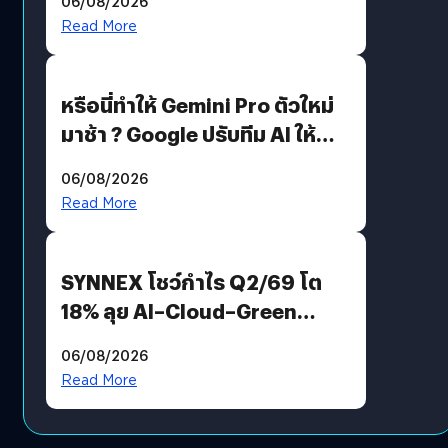
06/08/2026
Read More
หรือนี่ทำให้ Gemini Pro ตัวใหม่
มาช้า ? Google ปรับทีม AI ให้
Demis Hassabis ลุยพัฒนา
06/08/2026
AGI
Read More
SYNNEX โชว์กำไร Q2/69 โต
18% ลุย AI–Cloud–Green
Energy สร้างฐาน Recurring
06/08/2026
Revenue เร่งเครื่อง New
Read More
Growth Engine พร้อมจ่าย
ปันผล 0.10 บาท/หุ้น