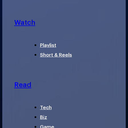
Watch
Playlist
Short & Reels
Read
Tech
Biz
Game