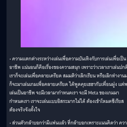
• ความแตกต่างระหว่างเล่นเพื่อความบันเทิงกับการเล่นเพื่อเป็น
อาชีพ แน่นอนก็คือเรื่องของความสนุก เพราะว่าเวลาเราเล่นปกต
เราก็จะเล่นเพื่อคลายเครียด สมมติว่าเลิกเรียน หรือเลิกทำงาน
ก็จะมาเล่นเกมเพื่อคลายเครียด ได้พูดคุยเฮฮากับเพื่อนฝูง แต่
เล่นเป็นอาชีพ จะมีเวลามากำหนดเรา จะมี Meta ของเกมมา
กำหนดเรา เราจะเล่นแบบอิสระมากไม่ได้ ต้องเข้าโหมดซีเรียส
ต้องจริงจังตั้งใจ
• ส่วนตัวกล้าบอกว่ามีแฟนแล้ว ที่กล้าบอกเพราะแนนคิดว่า คว