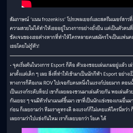
สัมภาษณ์ ‘แนน frozenkiss’ โปรเพลเยอร์และสตรีมเมอร์สาวที่
ความสวยไม่ได้ทำให้เธออยู่ในวงการอย่างยั่งยืน แต่เป็นตัวตนที่
ชัดเจนของเธอต่างหากที่ทำให้ใครหลายคนสมัครใจเป็นแฟนค
เธอโดยไม่รู้ตัว!
• จุดเริ่มต้นในวงการ Esport ก็คือ ตัวเองชอบเล่นเกมอยู่แล้ว เล
มาตั้งแต่เด็ก ๆ เลย สิ่งที่ทำให้เข้ามาเป็นนักกีฬา Esport อย่างเป
ทางการก็คือเกม ROV ไปเจอกับคนหนึ่งในแรงก์บ่อยมาก ตอนนั
เป็นแรงก์ระดับท็อป เขาก็เลยลองชวนมาเล่นด้วยกัน พอเล่นด้ว
กันเยอะ ๆ จนมีทัวร์นาเมนต์ขึ้นมา เขาที่เป็นนักแข่งของเกมอื่นม
ก่อน ก็เลยถามว่า ทีมเราดูทรงดี ลงแรงก์ก็ไม่เคยแพ้ใครนี่หว่า ก
เลยถามว่าไปแข่งกันไหม เราก็เลยบอกว่า โอเค ได้