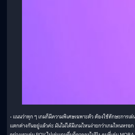
• แนนว่าทุก ๆ เกมก็มีความพิเศษเฉพาะต้ว ต้องใช้ทักษะการเล่นท
แตกต่างกันอยู่แล้วค่ะ มันไม่ได้มีเกมไหนง่ายกว่าเกมไหนหรอก
อย่างเราเล่น ROV ไปเล่นเกมอื่นก็อาจจะไม่ปัง คนที่เล่น MOBA