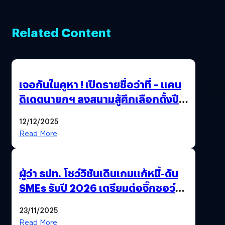
Related Content
เจอกันในคูหา ! เปิดรายชื่อว่าที่ – แคน
ดิเดตนายกฯ ลงสนามสู้ศึกเลือกตั้งปี
2569
12/12/2025
Read More
ผู้ว่า ธปท. โชว์วิชันเดินเกมแก้หนี้-ดัน
SMEs รับปี 2026 เตรียมต่อจิ๊กซอว์
การเงินไทยครั้งใหญ่
23/11/2025
Read More