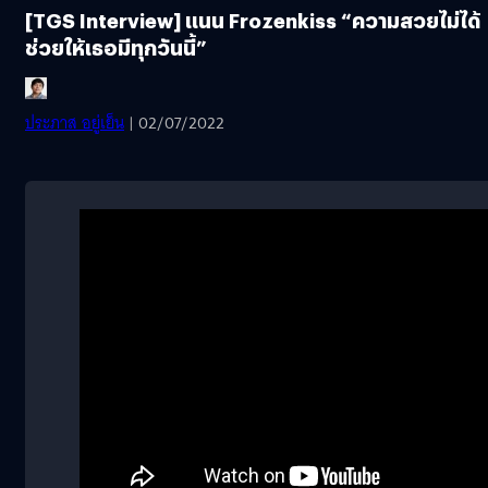
[TGS Interview] แนน Frozenkiss “ความสวยไม่ได้
ช่วยให้เธอมีทุกวันนี้”
ประภาส อยู่เย็น
| 02/07/2022