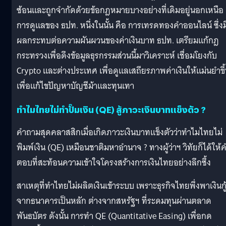
ซ้อนและถูกจำกัดด้วยข้อกฎหมายบางอย่างที่เดิมอยู่นอกเหนือ
การดูแลของ ธปท. หนึ่งในนั้น คือ การเทรดทองคำออนไลน์ ซึ่งม
ผลกระทบต่อความผันผวนของค่าเงินบาท ธปท. เตรียมแก้กฎ
กระทรวงเพื่อดึงข้อมูลธุรกรรมส่วนนี้มาวิเคราะห์ เชื่อมโยงกับ
Crypto และต่างประเทศ เพื่อดูแลเสถียรภาพค่าเงินให้แม่นยำขึ
เพื่อแก้ไขปัญหาบัญชีม้าและทุนเทา
ทำไมไทยไม่ทำปั๊มเงิน (QE) สู้ภาวะเงินบาทแข็งตัว ?
คำถามสุดคลาสสิกเมื่อเกิดภาวะเงินบาทแข็งตัวว่าทำไมไทยไม่
พิมพ์เงิน (QE) เหมือนชาติมหาอำนาจ ? ทางผู้ว่าฯ วิทัยก็ได้ให้
ตอบที่สะท้อนความเข้าใจโครงสร้างการเงินไทยอย่างลึกซึ้ง
สาเหตุที่ทำไทยไม่ผลิตเงินเข้าระบบ เพราะธุรกิจไทยพึ่งพาเงินกู
จากธนาคารเป็นหลัก ต่างจากสหรัฐฯ ที่ระดมทุนผ่านตลาด
พันธบัตร ดังนั้น การทำ QE (Quantitative Easing) เพื่อกด