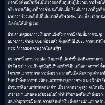
ดอกเบี้ยพันธบัตรจึงไม่ได้ช่วยลดต้นทุนให้ผู้ประกอบการไทยได
จริง การแก้ปัญหาที่การค้ำประกันสินเชื่อ จึงเป็นการเกาที่ถูกที่ค
มากกว่า ซึ่งวนกลับไปที่นโยบายคืนชีพ SMEs ไทย ที่จะช่วยกระต
เม็ดเงินให้เข้าสู่ระบบ
ส่วนสาเหตุของภาวะเงินบาทแข็งตัวมาจากปัจจัยที่ยากควบคุม
อย่างภาวะค่าเงิน USD ที่อ่อนตัว ตั้งแต่ต้นปี 2025 จากแนวโน้ม
ความกังวลของเศรษฐกิจในสหรัฐฯ
นอกจากนี้ สถานการณ์ค่าเงินบาทที่แข็งค่าขึ้นยังเกิดจากหลาย
ปัจจัย อย่างการเกินดุลบัญชีเดินสะพัดที่ยืนเหนือคาดการณ์ตั้ง
ไตรมาสแรกจากภาคการส่งออก ผสานกับเม็ดเงินลงทุนต่างชาติ
ไหลเข้าทั้งตลาดพันธบัตรและการลงทุนทางตรง (FDI) อีกปัจจัย
น่าจับตาคือ “เอฟเฟกต์ทองคำ” เมื่อราคาทองพุ่งสูง คนไทยนิ
เทขายผ่านแพลตฟอร์มออนไลน์ ทำให้ร้านทองต้องเร่งส่งออก
และทำธุรกรรมป้องกันความเสี่ยงค่าเงิน ซึ่งกลายเป็นแรงกดดัน