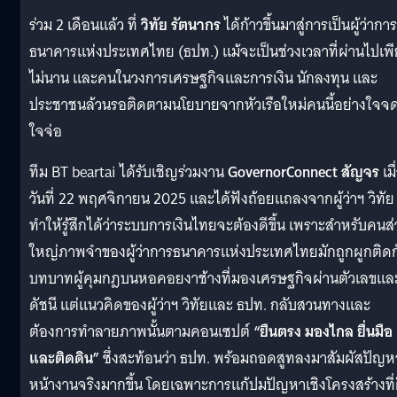
ร่วม 2 เดือนแล้ว ที่
วิทัย รัตนากร
ได้ก้าวขึ้นมาสู่การเป็นผู้ว่าการ
ธนาคารแห่งประเทศไทย (ธปท.) แม้จะเป็นช่วงเวลาที่ผ่านไปเพ
ไม่นาน และคนในวงการเศรษฐกิจและการเงิน นักลงทุน และ
ประชาชนล้วนรอติดตามนโยบายจากหัวเรือใหม่คนนี้อย่างใจจ
ใจจ่อ
ทีม BT beartai ได้รับเชิญร่วมงาน
GovernorConnect สัญจร
เมื
วันที่ 22 พฤศจิกายน 2025 และได้ฟังถ้อยแถลงจากผู้ว่าฯ วิทัย
ทำให้รู้สึกได้ว่าระบบการเงินไทยจะต้องดีขึ้น เพราะสำหรับคนส
ใหญ่ภาพจำของผู้ว่าการธนาคารแห่งประเทศไทยมักถูกผูกติดก
บทบาทผู้คุมกฎบนหอคอยงาช้างที่มองเศรษฐกิจผ่านตัวเลขแล
ดัชนี แต่แนวคิดของผู้ว่าฯ วิทัยและ ธปท. กลับสวนทางและ
ต้องการทำลายภาพนั้นตามคอนเซปต์
“ยืนตรง มองไกล ยื่นมือ
และติดดิน”
ซึ่งสะท้อนว่า ธปท. พร้อมถอดสูทลงมาสัมผัสปัญห
หน้างานจริงมากขึ้น โดยเฉพาะการแก้ปมปัญหาเชิงโครงสร้างที่