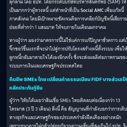
ลุกลาม โดย ธปท. ได้ยกระดับบริษัทบริหารสินทรัพย์ (SAM) ให้
เป็นมากกว่าผู้ทวงหนี้ แต่ทำหน้าที่เป็น
Social AMC
เพื่อแก้หนี้
ภาคสังคม โดยมีเป้าหมายชัดเจนคือการเคลียร์บัญชีหนี้เสียรา
ย่อยที่ต่ำกว่า 1 แสนบาท ให้จบภายในเดือนมกราคม
ทางผู้ว่าฯ มองว่ามาตรการนี้ไม่ใช่แค่การแก้ปัญหาชั่วคราว แต่เ
จิ๊กซอว์ชิ้นแรกที่จะนำไปสู่การปรับโครงสร้างหนี้ทั้งระบบ เพื่อให
ลูกหนี้กลับมาหายใจได้เองอีกครั้ง ซึ่งจะส่งผลดีต่อภาพรวมขอ
ระบบการเงินและเศรษฐกิจประเทศไทย
คืนชีพ SMEs ไทย เปลี่ยนค่าธรรมเนียม FIDF บางส่วนเป็
หลักประกันกู้ยืม
ผู้ว่าฯ วิทัยได้เผยว่าสินเชื่อ SMEs ไทยติดลบต่อเนื่องกว่า 13
ไตรมาส (3 ปี 3 เดือน) สิ่งนี้ คือ สัญญาณที่กำลังบอกว่าการเติ
ทางธุรกิจและเศรษฐกิจของประเทศกำลังฝืดเคืองอย่างหนัก
เพราะธนาคารไม่กล้าปล่อยกู้จากความเสี่ยงที่สูงเกินไป ธปท. จึ