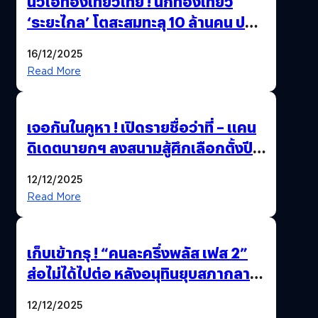
นิวไฮท่องเที่ยวไทย ! นักท่องเที่ยว
‘ระยะไกล’ โตสะสมทะลุ 10 ล้านคน ปลุก
เศรษฐกิจคึกคัก คาดปี 69 พุ่งกว่า
16/12/2025
11.66 ล้านคน
Read More
เจอกันในคูหา ! เปิดรายชื่อว่าที่ – แคน
ดิเดตนายกฯ ลงสนามสู้ศึกเลือกตั้งปี
2569
12/12/2025
Read More
เก็บเข้ากรุ ! “คนละครึ่งพลัส เฟส 2”
ส่อไม่ได้ไปต่อ หลังอนุทินยุบสภากลาย
เป็น “รัฐบาลรักษาการ” สรุปอีกครั้ง
12/12/2025
15 ธ.ค. นี้