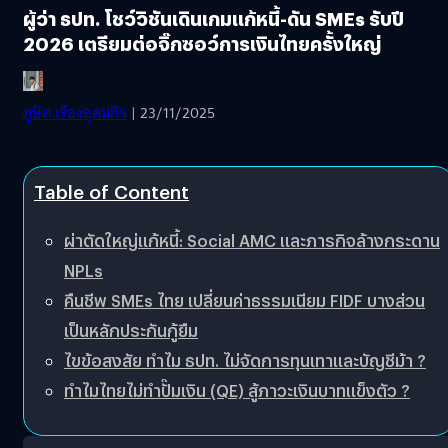
ผู้ว่า ธปท. โชว์วิชันเดินเกมแก้หนี้-ดัน SMEs รับปี
2026 เตรียมต่อจิ๊กซอว์การเงินไทยครั้งใหญ่
ภูษิต เรืองอุดมกิจ
| 23/11/2025
Table of Content
ผ่าตัดใหญ่แก้หนี้: Social AMC และภารกิจล้างกระดาน
NPLs
คืนชีพ SMEs ไทย เปลี่ยนค่าธรรมเนียม FIDF บางส่วน
เป็นหลักประกันกู้ยืม
ไขข้อสงสัย ทำไม ธปท. ไม่จัดการทุนเทาและบัญชีม้า ?
ทำไมไทยไม่ทำปั๊มเงิน (QE) สู้ภาวะเงินบาทแข็งตัว ?