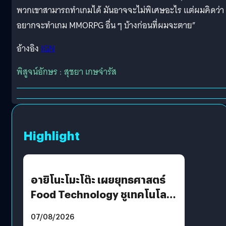
พวกเขาสามารถทำเกมได้ มันอาจจะไม่พิเศษอะไร แต่ผมคิดว่า
อยากจะทำเกม MMORPG อื่น ๆ บ้างก่อนที่ผมจะตาย”
อ้างอิง
IGN
พิสูจน์อักษร : สุชยา เกษจำรัส
Highlight
อายิโนะโมะโต๊ะ เผยยุทธศาสตร์
Food Technology ชูเทคโนโลยี
“AminoScience” เจาะอินไซต์ผู้
07/08/2026
บริโภคและ B2B