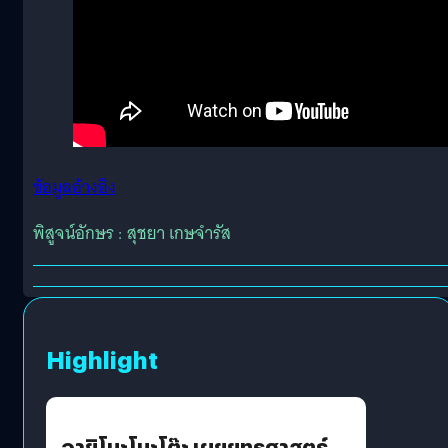
ข้อมูลอ้างอิง
พิสูจน์อักษร : สุชยา เกษจำรัส
Highlight
อายิโนะโมะโต๊ะ เผยยุทธศาสตร์