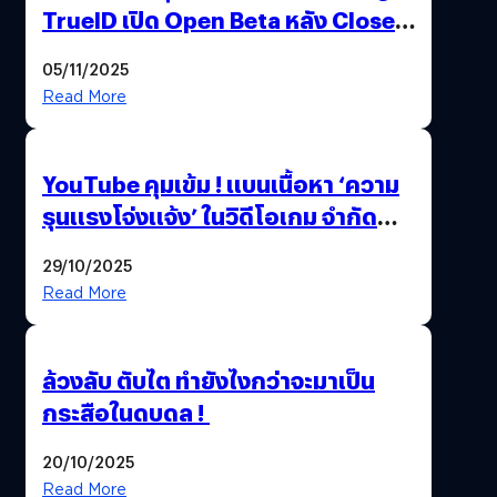
TrueID เปิด Open Beta หลัง Close
Beta Test ในงาน gamescom asia x
05/11/2025
Thailand Game Show 2025 ทะลุ 15
Read More
ล้านครั้ง
YouTube คุมเข้ม ! แบนเนื้อหา ‘ความ
รุนแรงโจ่งแจ้ง’ ในวิดีโอเกม จำกัด
อายุผู้ชมที่ต่ำกว่า 18 ปี
29/10/2025
Read More
ล้วงลับ ตับไต ทำยังไงกว่าจะมาเป็น
กระสือในดบดล !
20/10/2025
Read More