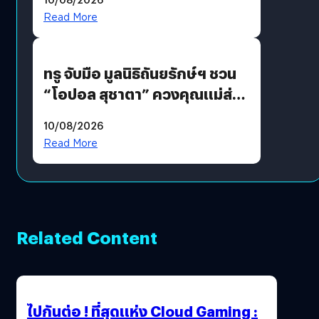
รักแน่นฮอลล์
Read More
ทรู จับมือ มูลนิธิถันยรักษ์ฯ ชวน
“โอปอล สุชาตา” ควงคุณแม่ส่ง
ต่อแคมเปญ “เต้าต้องตรวจ”
10/08/2026
เติมเต็มความหมายวันแม่ปีนี้
Read More
Related Content
ไปกันต่อ ! ที่สุดแห่ง Cloud Gaming :