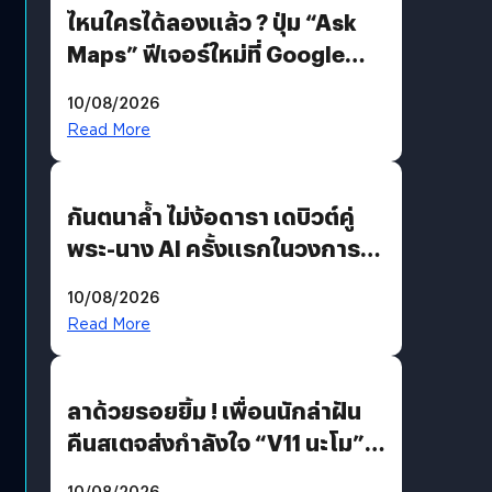
ไหนใครได้ลองแล้ว ? ปุ่ม “Ask
Maps” ฟีเจอร์ใหม่ที่ Google
Maps ใส่ Gemini AI แชตบอตที่
10/08/2026
คุยกับแผนที่ได้แล้ว
Read More
กันตนาล้ำ ไม่ง้อดารา เดบิวต์คู่
พระ-นาง AI ครั้งแรกในวงการ
บันเทิงไทย !
10/08/2026
Read More
ลาด้วยรอยยิ้ม ! เพื่อนนักล่าฝัน
คืนสเตจส่งกำลังใจ “V11 นะโม”
ยุติฝันสัปดาห์ที่ 9 ท่ามกลางความ
10/08/2026