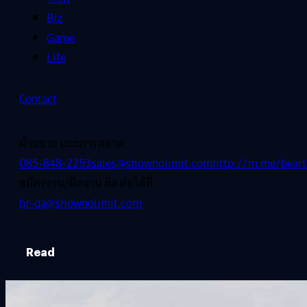
Biz
Game
Life
Contact
ฝ่ายขาย และการตลาด
085-848-2253
sales@shownolimit.com
http://m.me/beart
สมัครงาน/ฝึกงาน ติดต่อได้ที่
hr-ga@shownolimit.com
Read