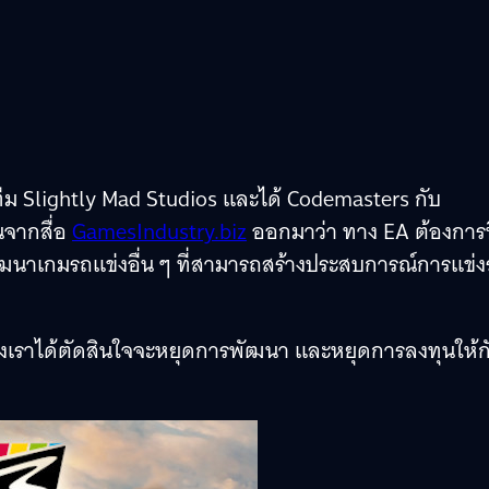
ีม Slightly Mad Studios และได้ Codemasters กับ
านจากสื่อ
GamesIndustry.biz
ออกมาว่า ทาง EA ต้องการท
พัฒนาเกมรถแข่งอื่น ๆ ที่สามารถสร้างประสบการณ์การแข่
ทางเราได้ตัดสินใจจะหยุดการพัฒนา และหยุดการลงทุนให้ก