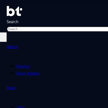
Search
Watch
Playlist
Short & Reels
Read
Tech