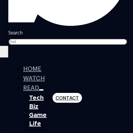
Search
HOME
WATCH
READ
Tech
CONTACT
Biz
Game
Life