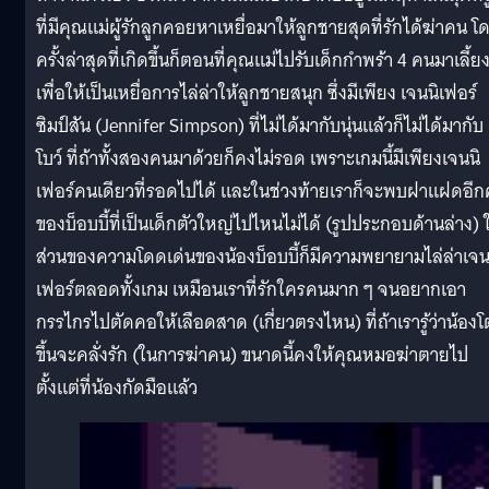
ที่มีคุณแม่ผู้รักลูกคอยหาเหยื่อมาให้ลูกชายสุดที่รักได้ฆ่าคน โ
ครั้งล่าสุดที่เกิดขึ้นก็ตอนที่คุณแม่ไปรับเด็กกำพร้า 4 คนมาเลี้ย
เพื่อให้เป็นเหยื่อการไล่ล่าให้ลูกชายสนุก ซึ่งมีเพียง เจนนิเฟอร์
ซิมป์สัน (Jennifer Simpson) ที่ไม่ได้มากับนุ่นแล้วก็ไม่ได้มากับ
โบว์ ที่ถ้าทั้งสองคนมาด้วยก็คงไม่รอด เพราะเกมนี้มีเพียงเจนนิ
เฟอร์คนเดียวที่รอดไปได้ และในช่วงท้ายเราก็จะพบฝาแฝดอี
ของบ็อบบี้ที่เป็นเด็กตัวใหญ่ไปไหนไม่ได้ (รูปประกอบด้านล่าง) 
ส่วนของความโดดเด่นของน้องบ็อบบี้ก็มีความพยายามไล่ล่าเจน
เฟอร์ตลอดทั้งเกม เหมือนเราที่รักใครคนมาก ๆ จนอยากเอา
กรรไกรไปตัดคอให้เลือดสาด (เกี่ยวตรงไหน) ที่ถ้าเรารู้ว่าน้องโ
ขึ้นจะคลั่งรัก (ในการฆ่าคน) ขนาดนี้คงให้คุณหมอฆ่าตายไป
ตั้งแต่ที่น้องกัดมือแล้ว