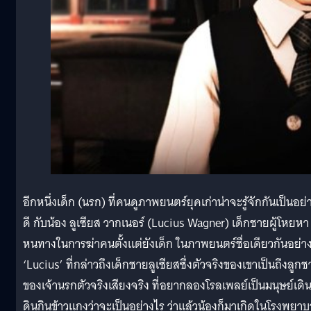
อีกหนึ่งเด็ก (นรก) ที่คนดูภาพยนตร์ยุคเก่าน่าจะรู้จักกันเป็นอย่
ดี กับน้อง ลูเซียส วากเนอร์ (Lucius Wagner) เด็กชายผู้โหยหา
หนทางในการฆ่าคนตั้งแต่ยังเด็ก ในภาพยนตร์ชื่อเดียวกันอย่า
‘Lucius’ ที่กล่าวถึงเด็กชายลูเซียสซึ่งตัวจริงของเขาเป็นถึงลูก
ของเจ้านรกตัวจริงเสียงจริง ที่อยากลองโรลเพลย์เป็นมนุษย์เดิ
ดินกินข้าวแกงว่าจะเป็นอย่างไร ว่าแล้วน้องก็มาเกิดในโรงพยา