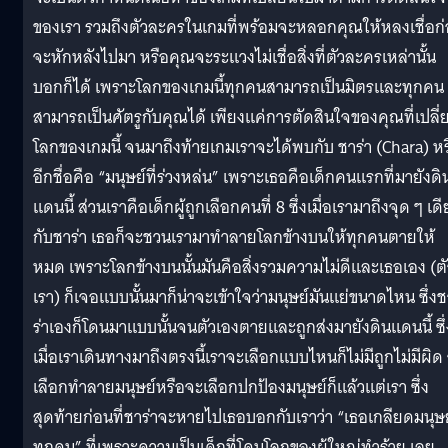
ของเรา รวมถึงตัวละครในเกมที่พร้อมจะหลอกคุณให้หลงเชื่อก
จะหักหลังไปมา หรือคุณจะระแวงไม่เชื่อสิ่งที่ตัวละครเหล่านั้น
บอกก็ได้ เพราะโลกของเกมนี้ทุกคนสามารถเป็นมิตรและทุกคน
สามารถเป็นศัตรูกับคุณได้ เพียงแค่การตัดสินใจของคุณที่เปลี่
โลกของเกมนี้ จนมาถึงท้ายเกมเราจะได้พบกับ ชาร่า (Chara) หร
อีกชื่อคือ “มนุษย์ที่ร่วงหล่น” เพราะเธอคือเด็กคนแรกที่มายังดิ
แดนนี้ ส่วนเราคือเด็กผู้ถูกเลือกคนที่ 8 ซึ่งเมื่อเรามาถึงจุด ๆ เด
กับชาร่า เธอก็จะชวนเรามาทำลายโลกข้างบนให้ทุกคนตายให้
หมด เพราะโลกข้างบนนั้นมันคือสิ่งรวมความไม่ดีและเธอเอง (ตั
เรา) ก็เจอแบบนั้นมาก็น่าจะเข้าใจว่ามนุษย์มันแย่ขนาดไหน ซึ่ง
ร่าเองก็โดนมาแบบนั้นจนตัวเองตายและถูกส่งมายังดินแดนนี้ ซึ่
เมื่อเราเดินทางมาถึงตรงนี้เราจะเลือกแบบไหนก็ไม่มีถูกไม่มีผิด
เลือกทำลายมนุษย์หรือจะเลือกปกป้องมนุษย์ก็แล้วแต่เรา ซึ่ง
สุดท้ายก่อนที่ชาร่าจะหายไปเธอบอกกับเราว่า “เธอเกลียดมนุษย
ทุกคน” ที่เพราะความเป็นเด็กที่โดนโลกของผู้ใหญ่ทำร้าย เลย