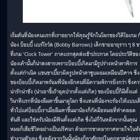
เริ่มต้นที่น้องคนแรกที่เราอยากให้คุณรู้จักในโลกของวิดีโอเกม ก
น้อง บ็อบบี้ แบร์โรว์ส (Bobby Barrows) เด็กชายอายุราว ๆ 8 
ที่เกม ‘Clock Tower’ ภาคแรกสุดส่งเข้าประกวด โดยประวัติขอ
น้องเค้านั้นก็น่าสงสารเพราะบ็อบบี้เกิดมามีรูปร่างหน้าตาพิการ
ตั้งแต่กำเนิด แขนขาเบี้ยวผิดรูปหน้าตาซูบผอมเหมือนปีศาจ ซึ่ง
ของบ็อบบี้เกิดมาพร้อมพี่น้องอีกคนที่มีความพิการยิ่งกว่า ซึ่งค
น่ารักน่าชัง (น่าเอาขี้เถ้าอุดปากตั้งแต่เกิด) ของบ็อบบี้ก็มีตั้งแต่
วินาทีแรกที่น้องลืมตาขึ้นมาดูโลก ซึ่งแทนที่น้องจะร้องไห้แบบเด
ทั่วไปแต่บ็อบบี้เราเมื่อลืมตาขึ้นมาน้องก็กัดมือหมอที่ทำคลอด
ทันที และใช่ครับน้องมีฟันตั้งแต่เกิด ซึ่งไม่กี่วันหลังจากนั้นคุณ
หมอก็เสียชีวิตอย่างเป็นปริศนา ด้วยการขาดอากาศหายใจในห้
ทำงานตัวเอง ซึ่งหลังจากวันนั้นน้องก็อาศัยอยู่ในคฤหาสน์สุดหร