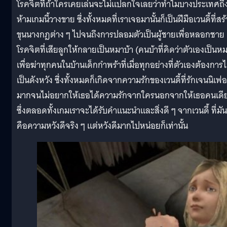
โรคจิตที่ถ้าใครเคยเล่นจะไม่แปลกใจเลยว่าทำไมบางประเทศถึ
ห้ามเกมนี้วางขาย ซึ่งทั้งหมดที่เราเจอมานั้นก็เป็นฝีมือเวนดี้ที่สร
ขุนนางกฎต่าง ๆ ไปจนถึงการปลอมตัวเป็นผู้ชายเพื่อหลอกชาย
โรคจิตที่เสียลูกให้กลายเป็นหมาบ้า (คนบ้าที่คิดว่าตัวเองเป็นห
เพื่อฆ่าทุกคนในบ้านเด็กกำพร้าที่เมื่อทุกอย่างที่ตัวเองต้องการไ
เป็นดังหวัง ซึ่งทั้งหมดก็เกิดจากความรักของเวนดี้ที่รักเจนนิเฟอ
มากจนไม่อยากให้เธอได้ความรักจากใครนอกจากให้เธอคนเดี
ซึ่งตลอดทั้งเกมเราจะได้รับคำแนะนำและสิ่งดี ๆ จากเวนดี้ ที่มัน
คือความหวังดีจริง ๆ แต่หวังดีมากไปหน่อยก็เท่านั้น