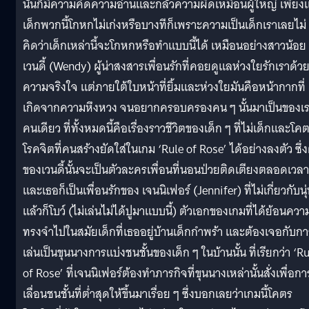
นั้นก็มีความคิดความอ่านและกลัวความผิดเหมือนผู้ใหญ่ เพียงแ
เด็กพวกนี้โกหกไม่เก่งหรือบางทีก็เพราะความเป็นเด็กเราเลยไม่
คิดว่าเด็กเหล่านี้จะโกหกหรือทำแบบนี้ได้ เหมือนอย่างสาวน้อย
เวนดี้ (Wendy) ผู้น่าสงสารเพื่อนรักที่คอยดูแลห่วงใยรักเราด้ว
ความจริงใจ แต่ภายใต้ใบหน้าที่ยิ้มและห่วงใยมันคือหน้ากากที่
เกิดจากความหึงหวง จนอยากครอบครองคน ๆ นั้นมาเป็นของเ
คนเดียว ที่ทั้งหมดนี้คือเรื่องราวชีวิตของเด็ก ๆ ที่ไม่เด็กและโค
โรคจิตที่คนสร้างยัดใส่ในเกม ‘Rule of Rose’ ได้อย่างลงตัว ซึ่ง
ของเวนดี้นั้นจะเป็นตัวละครเพื่อนที่นอนป่วยติดเตียงตลอดเวลา
และเธอก็เป็นเพื่อนรักของ เจนนิเฟอร์ (Jennifer) ที่ไม่เกี่ยวกับนุ
แล้วก็โบว์ (ไม่เล่นไม่ได้ปูมาแบบนี้) ตัวเอกของเกมที่ได้ย้อนควา
ทรงจำไปในสมัยเด็กที่เธออยู่บ้านเด็กกำพร้า และต้องเจอกับกา
เล่นเป็นขุนนางการแบ่งชนชั้นของเด็ก ๆ ในบ้านนั้น ที่เรียกว่า ‘R
of Rose’ ที่เจนนิเฟอร์ต้องทำภารกิจที่ขุนนางเหล่านั้นสั่งเพื่อกา
เลื่อนชนชั้นที่ต่ำสุดให้ขึ้นมาเรื่อย ๆ ซึ่งบอกเลยว่าเกมนี้โคตร