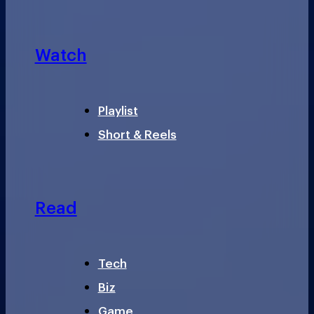
Watch
Playlist
Short & Reels
Read
Tech
Biz
Game