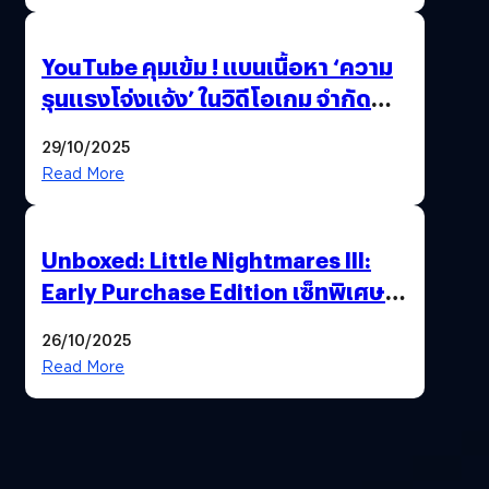
YouTube คุมเข้ม ! แบนเนื้อหา ‘ความ
รุนแรงโจ่งแจ้ง’ ในวิดีโอเกม จำกัด
อายุผู้ชมที่ต่ำกว่า 18 ปี
29/10/2025
Read More
Unboxed: Little Nightmares III:
Early Purchase Edition เซ็ทพิเศษที่
แฟนตัวจริงห้ามพลาด !”ร่วมเดินทาง
26/10/2025
ไปด้วยกัน..เอาชนะทุกความเหงาและ
Read More
ความกลัว”