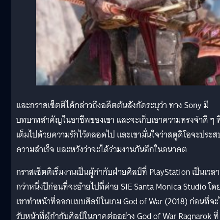
และกราสเซ็ตติได้กล่าวถึงอดีตต้นสังกัดระบุว่า ทาง Sony มี
บทบาทสำคัญในอาชีพของเขา และจะเก็บเอาความทรงจำดี ๆ ที
เต็มไปด้วยความรักไว้ตลอดไป และเขามั่นใจว่าสตูดิโอจะประส
ความสำเร็จ และหวังว่าจะได้ร่วมงานกันอีกในอนาคต
กราสเซ็ตติเริ่มงานเป็นผู้กำกับฝ่ายศิลป์ที่ PlayStation เป็นเวลา
กว่าหนึ่งปีก่อนที่จะย้ายไปที่ค่าย SIE Santa Monica Studio โด
เขาทำหน้าที่ออกแบบศิลป์ในเกม God of War (2018) ก่อนที่จะ
รับหน้าที่ผู้กำกับศิลป์ในภาคต่ออย่าง God of War Ragnarok ที่