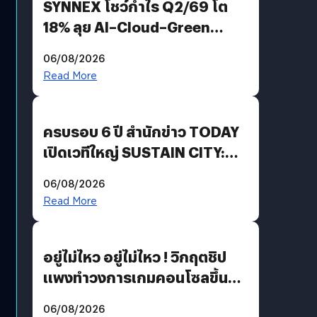
SYNNEX โชว์กำไร Q2/69 โต
18% ลุย AI–Cloud–Green
Energy สร้างฐาน Recurring
06/08/2026
Revenue เร่งเครื่อง New
Read More
Growth Engine พร้อมจ่าย
ปันผล 0.10 บาท/หุ้น
ครบรอบ 6 ปี สำนักข่าว TODAY
เปิดเวทีใหญ่ SUSTAIN CITY:
THE GREEN TRANSITION ถก
06/08/2026
แนวทางปรับตัวสู่เศรษฐกิจสี
Read More
เขียวอย่างยั่งยืน
อยู่ไม่ไหว อยู่ไม่ไหว ! วิกฤตชิป
แพงทำวงการเกมคอนโซลขึ้น
ราคายับ แบบนี้เกมเมอร์อยู่ยังไง
06/08/2026