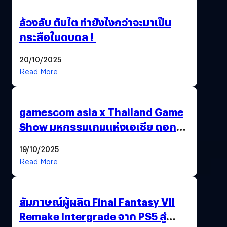
ล้วงลับ ตับไต ทำยังไงกว่าจะมาเป็น
กระสือในดบดล !
20/10/2025
Read More
gamescom asia x Thailand Game
Show มหกรรมเกมแห่งเอเชีย ตอกย้ำ
ไทยสู่ศูนย์กลางเกมภูมิภาค รมว.
19/10/2025
พาณิชย์ร่วมชูความสำเร็จ
Read More
สัมภาษณ์ผู้ผลิต Final Fantasy VII
Remake Intergrade จาก PS5 สู่