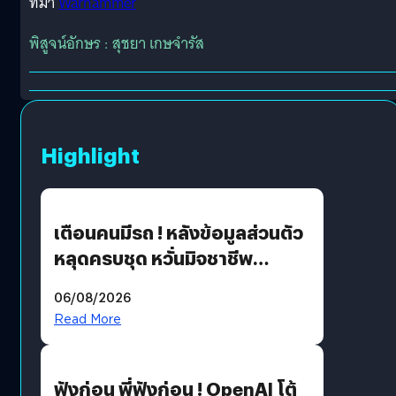
ที่มา
Warhammer
พิสูจน์อักษร : สุชยา เกษจำรัส
Highlight
เตือนคนมีรถ ! หลังข้อมูลส่วนตัว
หลุดครบชุด หวั่นมิจชาชีพ
สวมรอย ล่าสุดพบแล้วเกิดจาก
06/08/2026
รหัสผ่านหลุด ไม่ใช่แฮ็กเกอร์
Read More
ฟังก่อน พี่ฟังก่อน ! OpenAI โต้