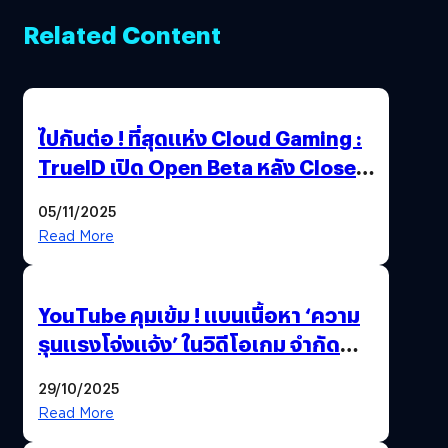
Related Content
ไปกันต่อ ! ที่สุดแห่ง Cloud Gaming :
TrueID เปิด Open Beta หลัง Close
Beta Test ในงาน gamescom asia x
05/11/2025
Thailand Game Show 2025 ทะลุ 15
Read More
ล้านครั้ง
YouTube คุมเข้ม ! แบนเนื้อหา ‘ความ
รุนแรงโจ่งแจ้ง’ ในวิดีโอเกม จำกัด
อายุผู้ชมที่ต่ำกว่า 18 ปี
29/10/2025
Read More