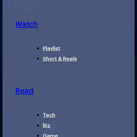
Watch
Playlist
Short & Reels
Read
Tech
Biz
Game