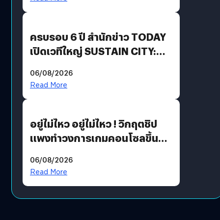
Growth Engine พร้อมจ่าย
ปันผล 0.10 บาท/หุ้น
ครบรอบ 6 ปี สำนักข่าว TODAY
เปิดเวทีใหญ่ SUSTAIN CITY:
THE GREEN TRANSITION ถก
06/08/2026
แนวทางปรับตัวสู่เศรษฐกิจสี
Read More
เขียวอย่างยั่งยืน
อยู่ไม่ไหว อยู่ไม่ไหว ! วิกฤตชิป
แพงทำวงการเกมคอนโซลขึ้น
ราคายับ แบบนี้เกมเมอร์อยู่ยังไง
06/08/2026
?
Read More