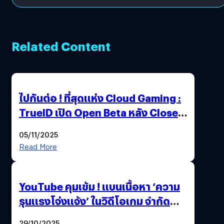
Related Content
ไปกันต่อ ! ที่สุดแห่ง Cloud Gaming :
TrueID เปิด Open Beta หลัง Close
Beta Test ในงาน gamescom asia x
05/11/2025
Thailand Game Show 2025 ทะลุ 15
Read More
ล้านครั้ง
YouTube คุมเข้ม ! แบนเนื้อหา ‘ความ
รุนแรงโจ่งแจ้ง’ ในวิดีโอเกม จำกัด
อายุผู้ชมที่ต่ำกว่า 18 ปี
29/10/2025