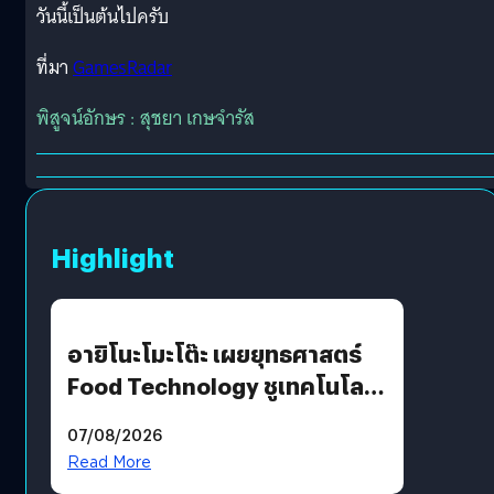
วันนี้เป็นต้นไปครับ
ที่มา
GamesRadar
พิสูจน์อักษร : สุชยา เกษจำรัส
Highlight
อายิโนะโมะโต๊ะ เผยยุทธศาสตร์
Food Technology ชูเทคโนโลยี
“AminoScience” เจาะอินไซต์ผู้
07/08/2026
บริโภคและ B2B
Read More