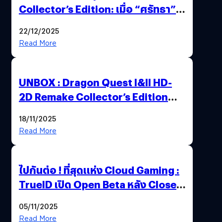
Collector’s Edition: เมื่อ “ศรัทธา”
และ “โชคชะตา” ถูกผนึกไว้ในกล่อง
22/12/2025
เดียว
Read More
UNBOX : Dragon Quest I&II HD-
2D Remake Collector’s Edition
ปลุกตำนานผู้กล้าโรโตะ ความคลาสสิก
18/11/2025
ที่ควรค่าแก่การสะสม !
Read More
ไปกันต่อ ! ที่สุดแห่ง Cloud Gaming :
TrueID เปิด Open Beta หลัง Close
Beta Test ในงาน gamescom asia x
05/11/2025
Thailand Game Show 2025 ทะลุ 15
Read More