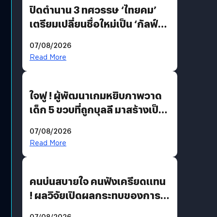
ปิดตำนาน 3 ทศวรรษ ‘ไทยคม’
เตรียมเปลี่ยนชื่อใหม่เป็น ‘กัลฟ์
สเปซ เทคโนโลยี’ ลุยธุรกิจ
07/08/2026
อวกาศเต็มสูบ
Read More
ใจฟู ! ผู้พัฒนาเกมหยิบภาพวาด
เด็ก 5 ขวบที่ถูกบุลลี มาสร้างเป็น
มอนสเตอร์ในเกม
07/08/2026
Read More
คนบ่นสบายใจ คนฟังเครียดแทน
! ผลวิจัยเปิดผลกระทบของการ
ฟังคนบ่นบ่อย ๆ
07/08/2026