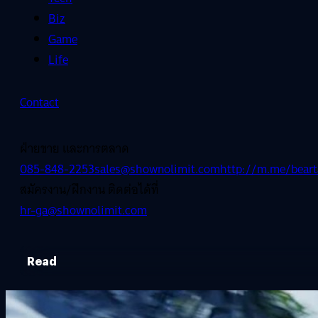
Biz
Game
Life
Contact
ฝ่ายขาย และการตลาด
085-848-2253
sales@shownolimit.com
http://m.me/beart
สมัครงาน/ฝึกงาน ติดต่อได้ที่
hr-ga@shownolimit.com
Read