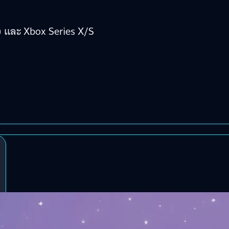
m) และ Xbox Series X/S