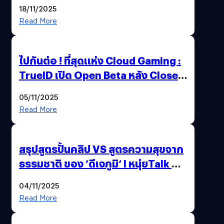
ปลุกตำนานผู้กล้าโรโตะ ความคลาสสิก
18/11/2025
ที่ควรค่าแก่การสะสม !
Read More
ไปกันต่อ ! ที่สุดแห่ง Cloud Gaming :
TrueID เปิด Open Beta หลัง Close
Beta Test ในงาน gamescom asia x
05/11/2025
Thailand Game Show 2025 ทะลุ 15
Read More
ล้านครั้ง
สรุปสูตรปั้นคลิป VS สูตรความสุขจาก
ธรรมชาติ ของ ’ดีเจภูมิ‘ l หนุ่ยTalk &
Chill
04/11/2025
Read More