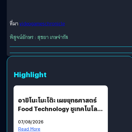
ที่มา
videogameschronicle
พิสูจน์อักษร : สุชยา เกษจำรัส
Highlight
อายิโนะโมะโต๊ะ เผยยุทธศาสตร์
Food Technology ชูเทคโนโลยี
“AminoScience” เจาะอินไซต์ผู้
07/08/2026
บริโภคและ B2B
Read More