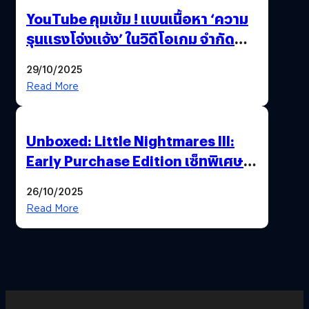
YouTube คุมเข้ม ! แบนเนื้อหา ‘ความ
รุนแรงโจ่งแจ้ง’ ในวิดีโอเกม จำกัด
อายุผู้ชมที่ต่ำกว่า 18 ปี
29/10/2025
Read More
Unboxed: Little Nightmares III:
Early Purchase Edition เซ็ทพิเศษที่
แฟนตัวจริงห้ามพลาด !”ร่วมเดินทาง
26/10/2025
ไปด้วยกัน..เอาชนะทุกความเหงาและ
Read More
ความกลัว”