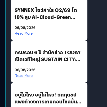
SYNNEX โชว์กำไร Q2/69 โต
18% ลุย AI–Cloud–Green
Energy สร้างฐาน Recurring
06/08/2026
Revenue เร่งเครื่อง New
Read More
Growth Engine พร้อมจ่าย
ปันผล 0.10 บาท/หุ้น
ครบรอบ 6 ปี สำนักข่าว TODAY
เปิดเวทีใหญ่ SUSTAIN CITY:
THE GREEN TRANSITION ถก
06/08/2026
แนวทางปรับตัวสู่เศรษฐกิจสี
Read More
เขียวอย่างยั่งยืน
อยู่ไม่ไหว อยู่ไม่ไหว ! วิกฤตชิป
แพงทำวงการเกมคอนโซลขึ้น