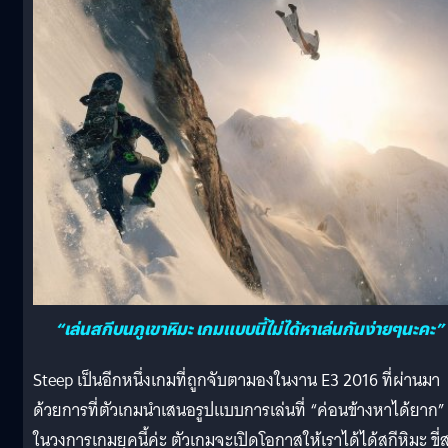
“เล่นสกีบนภูเขาหิมะ เกมแบบนี้ไม่ได้หาเล่นกันง่ายๆนะคะ”
Steep เป็นอีกหนึ่งเกมที่ถูกจับตามองในงาน E3 2016 ที่ผ่านมา
ด้วยการที่ตัวเกมนำเสนอรูปแบบการเล่นที่ “ค่อนข้างหาได้ยาก”
ในวงการเกมยุคนี้ค่ะ ตัวเกมจะเปิดโอกาสให้เราได้ได้สกีหิมะ ขี่