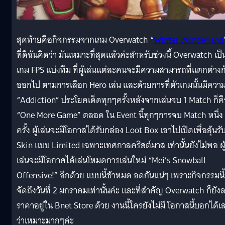
สุดท้ายคือกิจกรรมจากเกม Overwatch “
Winter Wonderland
ที่ดิฉันคิดว่า มันเหมาะที่สุดแล้วค่ะสำหรับช่วงนี้ Overwatch เป็
เกม FPS แบ่งทีม ที่ผู้เล่นแต่ละคนจะมีความสามารถที่แตกต่างก
ออกไป ตามการเลือก Hero เล่น และด้วยการที่ตัวเกมนั้นมีควา
“Addiction” ประโยคเด็ดทุกๆครั้งหลังจากเล่นจบ 1 Match ก็ค
“One More Game” ตลอด ใน Event นี้ทุกๆการจบ Match หนึ่ง
ครั้ง ผู้เล่นจะมีโอกาสได้รับกล่อง Loot Box เอาไปเปิดเพื่อลุ้นรั
Skin แบบ Limited เฉพาะเทศกาลคริสต์มาส เท่านั้นยังไม่พอ ผู
เล่นจะมีโอกาศได้เล่นโหมดการเล่นใหม่ “Mei’s Snowball
Offensive!” อีกด้วย แบบนี้ช้าหมด อดกันแน่ๆ เพราะกิจกรรมนี
จัดถึงวันที่ 2 มกราคมเท่านั้นค่ะ และที่สำคัญ Overwatch ก็ยัง
ราคาอยู่ใน Bnet Store ด้วย งานนี้ใครยังไม่มี โอกาสนี้บอกได้เ
ว่าเหมาะมากๆค่ะ