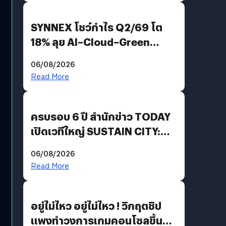
SYNNEX โชว์กำไร Q2/69 โต
18% ลุย AI–Cloud–Green
Energy สร้างฐาน Recurring
06/08/2026
Revenue เร่งเครื่อง New
Read More
Growth Engine พร้อมจ่าย
ปันผล 0.10 บาท/หุ้น
ครบรอบ 6 ปี สำนักข่าว TODAY
เปิดเวทีใหญ่ SUSTAIN CITY:
THE GREEN TRANSITION ถก
06/08/2026
แนวทางปรับตัวสู่เศรษฐกิจสี
Read More
เขียวอย่างยั่งยืน
อยู่ไม่ไหว อยู่ไม่ไหว ! วิกฤตชิป
แพงทำวงการเกมคอนโซลขึ้น