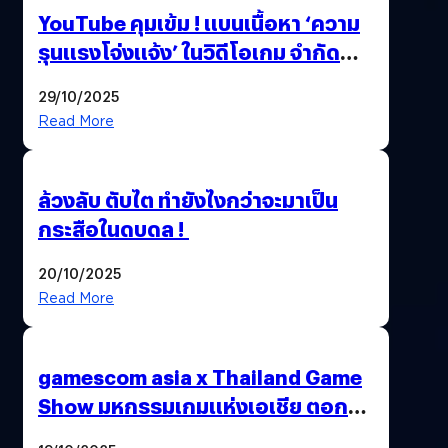
YouTube คุมเข้ม ! แบนเนื้อหา ‘ความ
รุนแรงโจ่งแจ้ง’ ในวิดีโอเกม จำกัด
อายุผู้ชมที่ต่ำกว่า 18 ปี
29/10/2025
Read More
ล้วงลับ ตับไต ทำยังไงกว่าจะมาเป็น
กระสือในดบดล !
20/10/2025
Read More
gamescom asia x Thailand Game
Show มหกรรมเกมแห่งเอเชีย ตอกย้ำ
ไทยสู่ศูนย์กลางเกมภูมิภาค รมว.