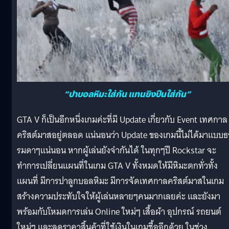
“ปาบอลหิมะใส่กัน แทนยิงปืนใส่กัน”
GTA V ก็เป็นอีกหนึ่งเกมค่ะที่มี Update เกี่ยวกับ Event เทศกาล
คริสต์มาสอยู่ตลอด แน่นอนว่า Update ของเกมนี้ไม่ได้มาแบบธ
รมดาๆแน่นอน หากผู้เล่นยังจำกันได้ ในทุกๆปี Rockstar จะ
ทำการเปลี่ยนแผนที่ในเกม GTA V ทั้งหมดให้มีหิมะตกทั่วทั้ง
แผนที่ มีการปาลูกบอลหิมะ มีการจัดเทศกาลคริสต์มาสในเกม
สร้างความประทับใจให้ผู้เล่นหลายๆคนมากเลยค่ะ และยังมา
พร้อมกับโหมดการเล่น Online ใหม่ๆ เสื้อผ้า อุปกรณ์ รถยนต์
ใหม่ๆ และลดราคาสิ้นค้าที่ใช้เงินในเกมชื้ออีกด้วย ในช่วง