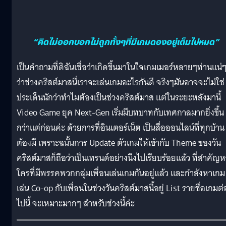
“คิดไม่ออกบอกไม่ถูกทั้งๆที่มีเกมดองอยู่เต็มไปหมด”
เป็นคำถามที่ดิฉันเชื่อว่าเกิดขึ้นมาในใจเกมเมอร์หลายๆท่านแน่
ว่าช่วงคริสต์มาสนี่เราจะเล่นเกมอะไรกันดี จริงๆมันอาจจะไม่ใช่
ประเด็นนักว่าทำไมต้องเป็นช่วงคริสต์มาส แต่ในระยะหลังมานี้
Video Game ยุค Next-Gen เริ่มมีบทบาทกับเทศกาลมากยิ่งขึ้น
กว่าแต่ก่อนค่ะ ด้วยการที่อินเตอร์เน็ต เป็นสื่อออนไลน์ที่ทุกบ้าน
ต้องมี เพราะฉนั้นการ Update ตัวเกมให้เข้ากับ Theme ของวัน
คริสต์มาสก็ถือว่าเป็นเทรนด์อย่างนึงไปเรียบร้อยแล้ว ที่สำคัญ
ใครที่มีพรรคพวกกลุ่มเพื่อนเล่นเกมกันอยู่แล้ว และกำลังหาเกม
เล่น Co-op กับเพื่อนในช่วงวันคริสต์มาสนี้อยู่ List รายชื่อเกมต่
ไปนี้ จะเหมาะมากๆ สำหรับช่วงนี้ค่ะ