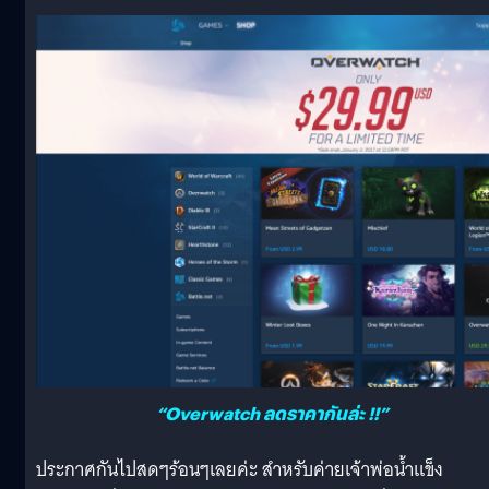
“Overwatch ลดราคากันล่ะ !!”
ประกาศกันไปสดๆร้อนๆเลยค่ะ สำหรับค่ายเจ้าพ่อน้ำแข็ง