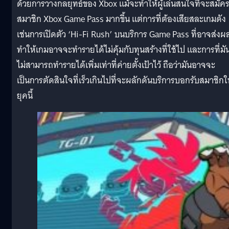
ด้วยการวางกลยุทธ์ของ Xbox แม้จะทำให้ผู้เล่นสนใจที่จะสมัค
สมาชิก Xbox Game Pass มากขึ้น แต่การที่ต้องเสียสละเกมดัง
เช่นการเปิดตัว ‘Hi-Fi Rush’ บนบริการ Game Pass ที่อาจส่งผ
ทำให้เกมอาจจะทำรายได้ไม่คุ้มกับทุนสร้างที่ใช้ไป และการที่มั
ไม่สามารถทำรายได้เพิ่มเท่าที่ค่ายตั้งเป้าไว้ ถือว่ามันอาจจะ
เป็นการตัดสินใจที่เร็วเกินไปที่จะผลักดันบริการบอกรับสมาชิกใ
ยุคนี้