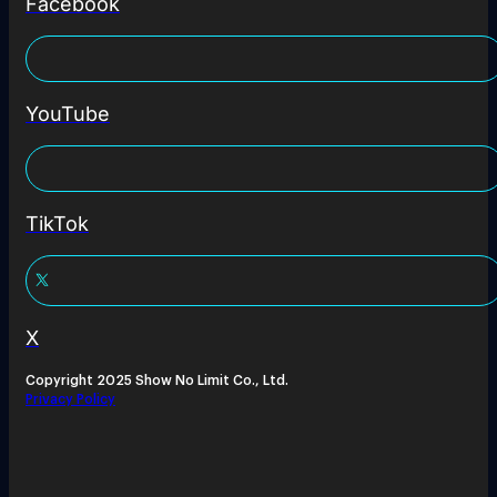
Facebook
YouTube
TikTok
X
Copyright 2025 Show No Limit Co., Ltd.
Privacy Policy