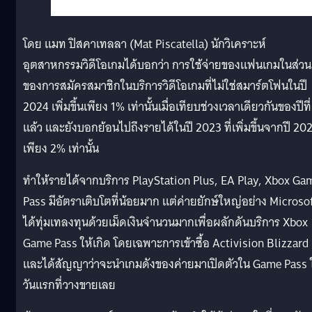
โดย แมท ปิสคาเทลลา (Mat Piscatella) นักวิเคราะห์
อุตสาหกรรมวิดีโอเกมได้บอกว่า การใช้จ่ายของแฟนเกมในส่วน
ของการสมัครสมาชิกในบริการวิดีโอเกมที่ไม่ใช่สมาร์ตโฟนในปี
2024 เพิ่มขึ้นเพียง 1% เท่านั้นเมื่อเทียบช่วงเวลาเดียวกันของปีที่
แล้ว และยังบอกย้อนไปถึงรายได้ในปี 2023 ที่เพิ่มขึ้นจากปี 20
เพียง 2% เท่านั้น
ทำให้รายได้จากบริการ PlayStation Plus, EA Play, Xbox Ga
Pass มีอัตราเติบโตที่น้อยมาก แต่ค่ายยักษ์ใหญ่อย่าง Microso
ได้ทุ่มเทลงทุนด้วยเม็ดเงินจำนวนมากเพื่อผลักดันบริการ Xbox
Game Pass ให้เกิด โดยเฉพาะการเข้าซื้อ Activision Blizzard
และได้สัญญาว่าจะนำเกมดังของค่ายมาเปิดตัวใน Game Pass 
วันแรกที่วางขายเลย