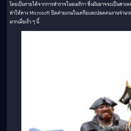
โดยเป็นรายได้จากการสำรวจในอเมริกา ซึ่งมันอาจจะเป็นสาเหตุ
ทำให้ทาง Microsoft ปิดค่ายเกมในเครือและปลดคนงานจำนว
มากเมื่อเร็ว ๆ นี้