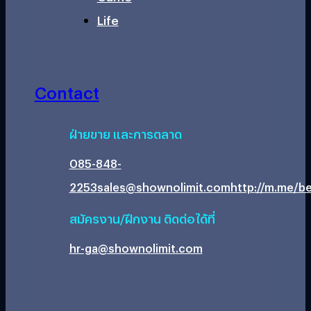
Life
Contact
ฝ่ายขาย และการตลาด
085-848-
2253
sales@shownolimit.com
http://m.me/be
สมัครงาน/ฝึกงาน ติดต่อได้ที่
hr-ga@shownolimit.com