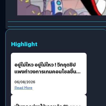
Highlight
อยู่ไม่ไหว อยู่ไม่ไหว ! วิกฤตชิป
แพงทำวงการเกมคอนโซลขึ้น
ราคายับ แบบนี้เกมเมอร์อยู่ยังไง
06/08/2026
?
Read More