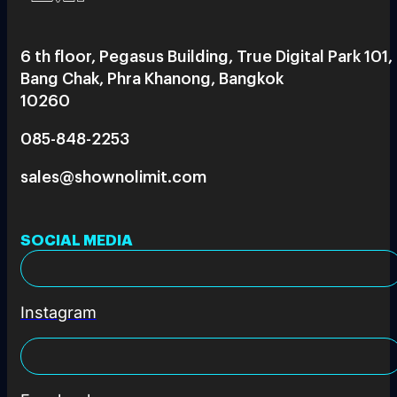
6 th floor, Pegasus Building, True Digital Park 101,
Bang Chak, Phra Khanong, Bangkok
10260
085-848-2253
sales@shownolimit.com
SOCIAL MEDIA
Instagram