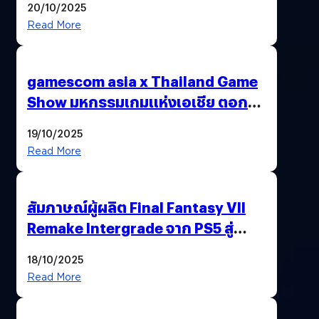
20/10/2025
Read More
gamescom asia x Thailand Game
Show มหกรรมเกมแห่งเอเชีย ตอกย้ำ
ไทยสู่ศูนย์กลางเกมภูมิภาค รมว.
19/10/2025
พาณิชย์ร่วมชูความสำเร็จ
Read More
สัมภาษณ์ผู้ผลิต Final Fantasy VII
Remake Intergrade จาก PS5 สู่
Nintendo Switch 2
18/10/2025
Read More