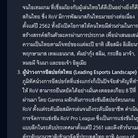
จนไอเทมเกม ที่เชื่อมโยงกับผู้เล่นไทยได้ดีเป็นอย่างยิ่งก็ค
สกินไทย ซึ่ง RoV มีการพัฒนาสกินไทยมาอย่างต่อเนื่อง
ตั้งแต่ปี 2562 ทั้งยังเปิดโอกาสให้คนไทยมีส่วนร่วมในการ
สร้างสรรค์สกินตัวละครผ่านการประกวด เพื่อนําเสนอเสน่
ความเป็นไทยตามโจทย์ของแต่ละปี อาทิ เสือสมิง ลิเลียน
พฤกษามาส เทลแอนนาส, ต้มยํากุ้ง สลิม, กระสือ มาจ้า,
หมอผี จินนา และออเจ้า อิลูเมีย
ผู้นําวงการอีสปอร์ตไทย (Leading Esports Landscape)
ภูมิทัศน์วงการอีสปอร์ตที่แข่งแกร่งก็เป็นปัจจัยสําคัญที่ทํ
ให้ RoV สามารถยืนหยัดได้อย่างมั่นคงตลอดเกือบ 8 ปีที่
ผ่านมา โดย Garena ผลักดันการแข่งขันอีสปอร์ตบนเกม
RoV ตั้งแต่ระดับมือสมัครเล่นจนถึงระดับมืออาชีพ ดําเนิ
การจัดการแข่งขัน RoV Pro League ซึ่งเป็นการแข่งขันในร
แบบลีกในระดับประเทศมาตั้งแต่ปี 2561 และดึงทัวร์นาเ
ต์ระดับนานาชาติเข้ามาจัดที่ประเทศไทย อาทิ Arena of