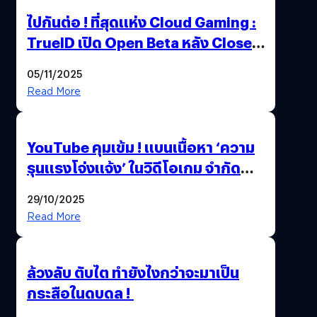
ไปกันต่อ ! ที่สุดแห่ง Cloud Gaming :
TrueID เปิด Open Beta หลัง Close
Beta Test ในงาน gamescom asia x
05/11/2025
Thailand Game Show 2025 ทะลุ 15
Read More
ล้านครั้ง
YouTube คุมเข้ม ! แบนเนื้อหา ‘ความ
รุนแรงโจ่งแจ้ง’ ในวิดีโอเกม จำกัด
อายุผู้ชมที่ต่ำกว่า 18 ปี
29/10/2025
Read More
ล้วงลับ ตับไต ทำยังไงกว่าจะมาเป็น
กระสือในดบดล !