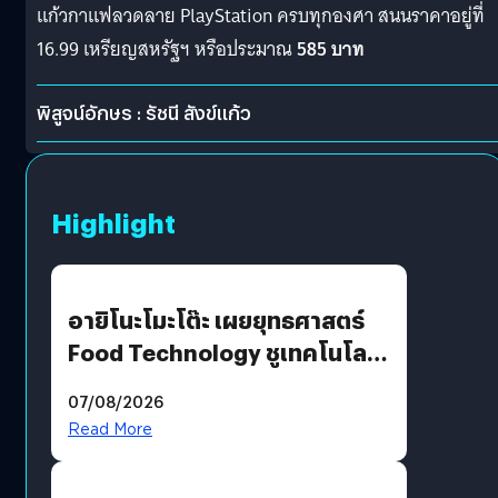
แก้วกาแฟลวดลาย PlayStation ครบทุกองศา สนนราคาอยู่ที่
16.99 เหรียญสหรัฐฯ หรือประมาณ
585 บาท
พิสูจน์อักษร : รัชนี สังข์แก้ว
Highlight
อายิโนะโมะโต๊ะ เผยยุทธศาสตร์
Food Technology ชูเทคโนโลยี
“AminoScience” เจาะอินไซต์ผู้
07/08/2026
บริโภคและ B2B
Read More