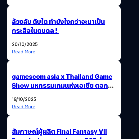
ล้วงลับ ตับไต ทำยังไงกว่าจะมาเป็น
กระสือในดบดล !
20/10/2025
Read More
gamescom asia x Thailand Game
Show มหกรรมเกมแห่งเอเชีย ตอกย้ำ
ไทยสู่ศูนย์กลางเกมภูมิภาค รมว.
19/10/2025
พาณิชย์ร่วมชูความสำเร็จ
Read More
สัมภาษณ์ผู้ผลิต Final Fantasy VII