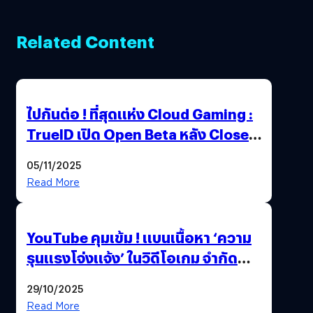
Related Content
ไปกันต่อ ! ที่สุดแห่ง Cloud Gaming :
TrueID เปิด Open Beta หลัง Close
Beta Test ในงาน gamescom asia x
05/11/2025
Thailand Game Show 2025 ทะลุ 15
Read More
ล้านครั้ง
YouTube คุมเข้ม ! แบนเนื้อหา ‘ความ
รุนแรงโจ่งแจ้ง’ ในวิดีโอเกม จำกัด
อายุผู้ชมที่ต่ำกว่า 18 ปี
29/10/2025
Read More