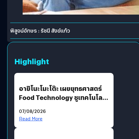
พิสูจน์อักษร : รัชนี สังข์แก้ว
Highlight
อายิโนะโมะโต๊ะ เผยยุทธศาสตร์
Food Technology ชูเทคโนโลยี
“AminoScience” เจาะอินไซต์ผู้
07/08/2026
บริโภคและ B2B
Read More