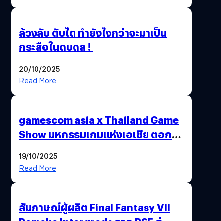
ล้วงลับ ตับไต ทำยังไงกว่าจะมาเป็น
กระสือในดบดล !
20/10/2025
Read More
gamescom asia x Thailand Game
Show มหกรรมเกมแห่งเอเชีย ตอกย้ำ
ไทยสู่ศูนย์กลางเกมภูมิภาค รมว.
19/10/2025
พาณิชย์ร่วมชูความสำเร็จ
Read More
สัมภาษณ์ผู้ผลิต Final Fantasy VII