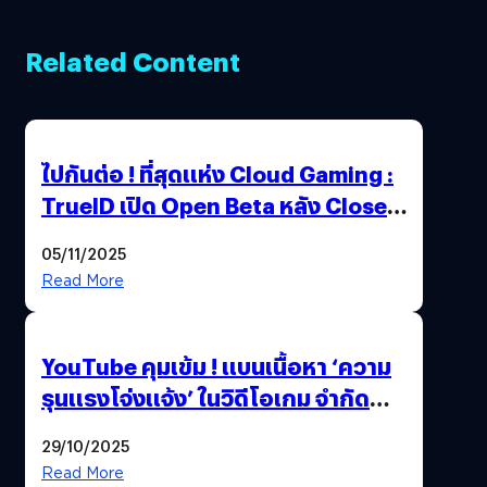
Related Content
ไปกันต่อ ! ที่สุดแห่ง Cloud Gaming :
TrueID เปิด Open Beta หลัง Close
Beta Test ในงาน gamescom asia x
05/11/2025
Thailand Game Show 2025 ทะลุ 15
Read More
ล้านครั้ง
YouTube คุมเข้ม ! แบนเนื้อหา ‘ความ
รุนแรงโจ่งแจ้ง’ ในวิดีโอเกม จำกัด
อายุผู้ชมที่ต่ำกว่า 18 ปี
29/10/2025
Read More