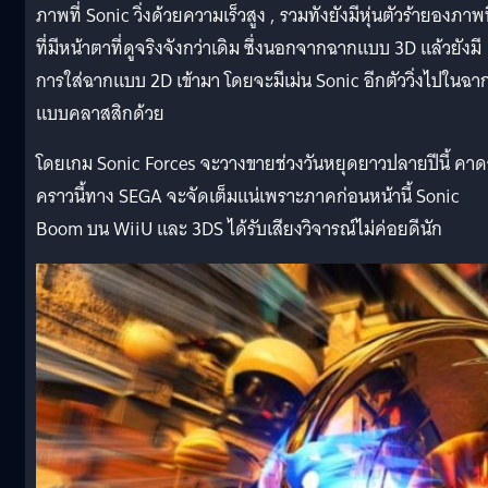
ภาพที่ Sonic วิ่งด้วยความเร็วสูง , รวมทังยังมีหุ่นตัวร้ายองภาพน
ที่มีหน้าตาที่ดูจริงจังกว่าเดิม ซึ่งนอกจากฉากแบบ 3D แล้วยังมี
การใส่ฉากแบบ 2D เข้ามา โดยจะมีเม่น Sonic อีกตัววิ่งไปในฉา
แบบคลาสสิกด้วย
โดยเกม Sonic Forces จะวางขายช่วงวันหยุดยาวปลายปีนี้ คาด
คราวนี้ทาง SEGA จะจัดเต็มแน่เพราะภาคก่อนหน้านี้ Sonic
Boom บน WiiU และ 3DS ได้รับเสียงวิจารณ์ไม่ค่อยดีนัก