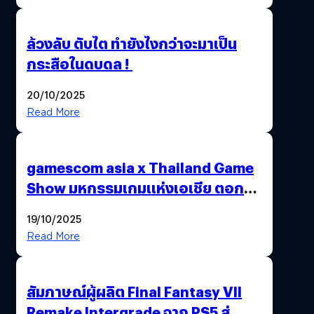
ล้วงลับ ตับไต ทำยังไงกว่าจะมาเป็น
กระสือในดบดล !
20/10/2025
Read More
gamescom asia x Thailand Game
Show มหกรรมเกมแห่งเอเชีย ตอกย้ำ
ไทยสู่ศูนย์กลางเกมภูมิภาค รมว.
19/10/2025
พาณิชย์ร่วมชูความสำเร็จ
Read More
สัมภาษณ์ผู้ผลิต Final Fantasy VII
Remake Intergrade จาก PS5 สู่