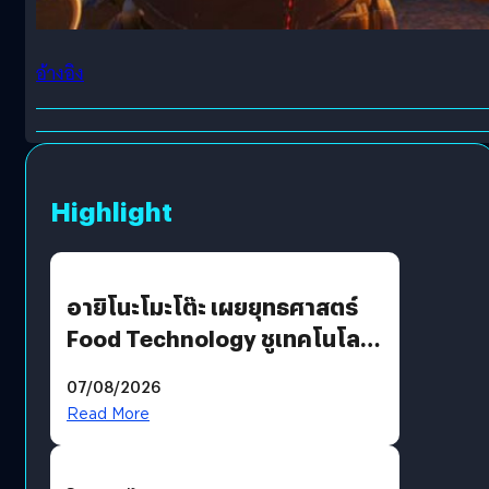
อ้างอิง
Highlight
อายิโนะโมะโต๊ะ เผยยุทธศาสตร์
Food Technology ชูเทคโนโลยี
“AminoScience” เจาะอินไซต์ผู้
07/08/2026
บริโภคและ B2B
Read More