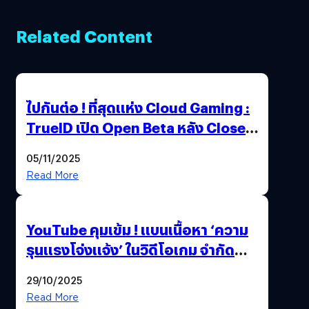
Related Content
ไปกันต่อ ! ที่สุดแห่ง Cloud Gaming :
TrueID เปิด Open Beta หลัง Close
Beta Test ในงาน gamescom asia x
05/11/2025
Thailand Game Show 2025 ทะลุ 15
Read More
ล้านครั้ง
YouTube คุมเข้ม ! แบนเนื้อหา ‘ความ
รุนแรงโจ่งแจ้ง’ ในวิดีโอเกม จำกัด
อายุผู้ชมที่ต่ำกว่า 18 ปี
29/10/2025
Read More