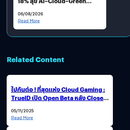
18% ลุย AI–Cloud–Green
Energy สร้างฐาน Recurring
06/08/2026
Revenue เร่งเครื่อง New
Read More
Growth Engine พร้อมจ่าย
ปันผล 0.10 บาท/หุ้น
Related Content
ไปกันต่อ ! ที่สุดแห่ง Cloud Gaming :
TrueID เปิด Open Beta หลัง Close
Beta Test ในงาน gamescom asia x
05/11/2025
Thailand Game Show 2025 ทะลุ 15
Read More
ล้านครั้ง