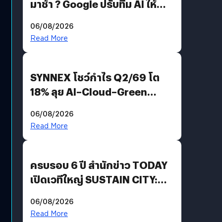
มาช้า ? Google ปรับทีม AI ให้
Demis Hassabis ลุยพัฒนา
06/08/2026
AGI
Read More
SYNNEX โชว์กำไร Q2/69 โต
18% ลุย AI–Cloud–Green
Energy สร้างฐาน Recurring
06/08/2026
Revenue เร่งเครื่อง New
Read More
Growth Engine พร้อมจ่าย
ปันผล 0.10 บาท/หุ้น
ครบรอบ 6 ปี สำนักข่าว TODAY
เปิดเวทีใหญ่ SUSTAIN CITY:
THE GREEN TRANSITION ถก
06/08/2026
แนวทางปรับตัวสู่เศรษฐกิจสี
Read More