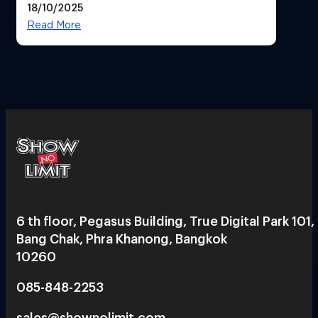
18/10/2025
สวยฉ่ำ !
Read More
6 th floor, Pegasus Building, True Digital Park 101,
Bang Chak, Phra Khanong, Bangkok
10260
085-848-2253
sales@shownolimit.com